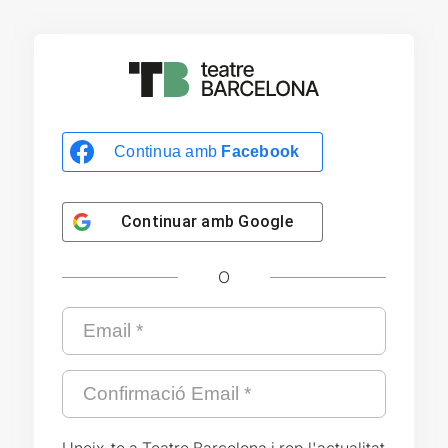
Continua amb
Facebook
Continuar amb
Google
O