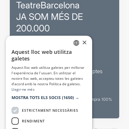
TeatreBarcelona
JA SOM MÉS DE
200.000
×
Promocions
Aquest lloc web utilitza
CATALAN
galetes
Sortejos exclusius
SPANISH
Aquest lloc web utilitza galetes per millorar
Butlletins d’actualitat i descomptes
l'experiència de l'usuari. En utilitzar el
nostre lloc web, accepteu totes les galetes
Valora espectacles
d’acord amb la nostra Política de galetes.
Llegir-ne més
MOSTRA TOTS ELS SOCIS
(1650) →
Canal oficial de venda teatral Compra 100%
segura
ESTRICTAMENT NECESSÀRIES
RENDIMENT