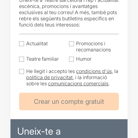
Uneix-te a Teatre Barcelona i rep l'actualitat
escènica, promocions i avantatges
exclusives al teu correu! A més, també pots
rebre els següents butlletins específics en
funció dels teus interessos:
Actualitat
Promocions i
recomanacions
Teatre familiar
Humor
He llegit i accepto les
condicions d'ús
, la
política de privacitat
, i la informació
sobre les
comunicacions comercials
.
Uneix-te a