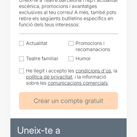
Uneix-te a Teatre Barcelona i rep l'actualitat
escènica, promocions i avantatges
exclusives al teu correu! A més, també pots
rebre els següents butlletins específics en
funció dels teus interessos:
Actualitat
Promocions i
recomanacions
Teatre familiar
Humor
He llegit i accepto les
condicions d'ús
, la
política de privacitat
, i la informació
sobre les
comunicacions comercials
.
Uneix-te a