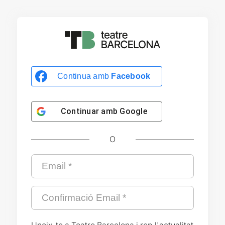
Continua amb
Facebook
Continuar amb
Google
O