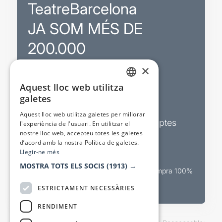
TeatreBarcelona
JA SOM MÉS DE
200.000
×
Promocions
Aquest lloc web utilitza
CATALAN
galetes
Sortejos exclusius
SPANISH
Aquest lloc web utilitza galetes per millorar
Butlletins d’actualitat i descomptes
l'experiència de l'usuari. En utilitzar el
nostre lloc web, accepteu totes les galetes
Valora espectacles
d’acord amb la nostra Política de galetes.
Llegir-ne més
MOSTRA TOTS ELS SOCIS
(1913) →
Canal oficial de venda teatral Compra 100%
segura
ESTRICTAMENT NECESSÀRIES
RENDIMENT