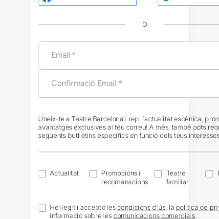
O
Uneix-te a Teatre Barcelona i rep l'actualitat escènica, pro
avantatges exclusives al teu correu! A més, també pots reb
següents butlletins específics en funció dels teus interessos
Actualitat
Promocions i
Teatre
recomanacions
familiar
He llegit i accepto les
condicions d'ús
, la
política de pri
informació sobre les
comunicacions comercials
.