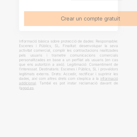
Crear un compte gratuit
Informació bàsica sobre protecció de dades: Responsable:
Escenes i Públics, SL. Finalitat: desenvolupar la seva
activitat comercial, complir les contractacions realitzades
pels usuaris i trametre comunicacions comercials
personalitzades en base a un perfilat als usuaris (en cas
que ens autoritzin a això). Legitimació: Consentiment de
l’interessat. Destinataris: Escenes i Públics, SL i proveïdors
legitimats externs. Drets: Accedir, rectificar i suprimir les
dades, així com altres drets com s’explica a la
informació
addicional
. També es pot instar reclamació davant de
l’
agpd.es
.