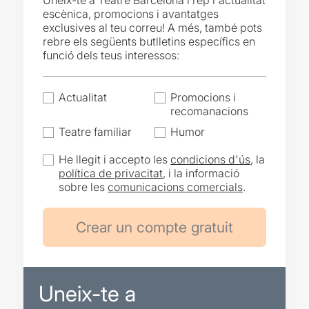
Uneix-te a Teatre Barcelona i rep l'actualitat
escènica, promocions i avantatges
exclusives al teu correu! A més, també pots
rebre els següents butlletins específics en
funció dels teus interessos:
Actualitat
Promocions i
recomanacions
Teatre familiar
Humor
He llegit i accepto les
condicions d'ús
, la
política de privacitat
, i la informació
sobre les
comunicacions comercials
.
Uneix-te a