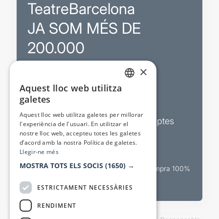
TeatreBarcelona
JA SOM MÉS DE
200.000
×
Promocions
Aquest lloc web utilitza
CATALAN
galetes
Sortejos exclusius
SPANISH
Aquest lloc web utilitza galetes per millorar
Butlletins d’actualitat i descomptes
l'experiència de l'usuari. En utilitzar el
nostre lloc web, accepteu totes les galetes
Valora espectacles
d’acord amb la nostra Política de galetes.
Llegir-ne més
MOSTRA TOTS ELS SOCIS
(1650) →
Canal oficial de venda teatral Compra 100%
segura
ESTRICTAMENT NECESSÀRIES
RENDIMENT