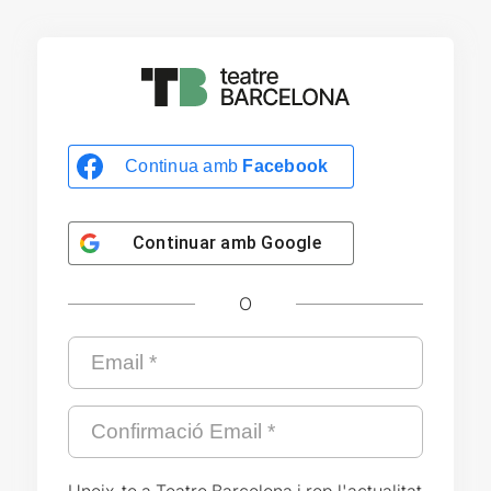
Continua amb
Facebook
Continuar amb
Google
O