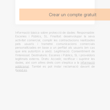
Crear un compte gratuit
Informació bàsica sobre protecció de dades: Responsable:
Escenes i Públics, SL. Finalitat: desenvolupar la seva
activitat comercial, complir les contractacions realitzades
pels usuaris i trametre comunicacions comercials
personalitzades en base a un perfilat als usuaris (en cas
que ens autoritzin a això). Legitimació: Consentiment de
l’interessat. Destinataris: Escenes i Públics, SL i proveïdors
legitimats externs. Drets: Accedir, rectificar i suprimir les
dades, així com altres drets com s’explica a la
informació
addicional
. També es pot instar reclamació davant de
l’
agpd.es
.