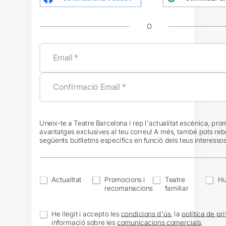
O
Uneix-te a Teatre Barcelona i rep l'actualitat escènica, pro
avantatges exclusives al teu correu! A més, també pots reb
següents butlletins específics en funció dels teus interessos
Actualitat
Promocions i
Teatre
H
recomanacions
familiar
He llegit i accepto les
condicions d'ús
, la
política de pri
informació sobre les
comunicacions comercials
.