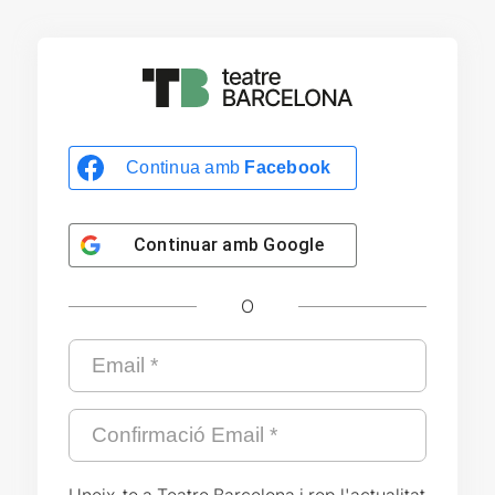
Continua amb
Facebook
Continuar amb
Google
O