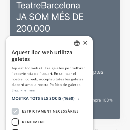
TeatreBarcelona
JA SOM MÉS DE
200.000
×
Promocions
Aquest lloc web utilitza
CATALAN
galetes
Sortejos exclusius
SPANISH
Aquest lloc web utilitza galetes per millorar
Butlletins d’actualitat i descomptes
l'experiència de l'usuari. En utilitzar el
nostre lloc web, accepteu totes les galetes
Valora espectacles
d’acord amb la nostra Política de galetes.
Llegir-ne més
MOSTRA TOTS ELS SOCIS
(1650) →
Canal oficial de venda teatral Compra 100%
segura
ESTRICTAMENT NECESSÀRIES
RENDIMENT