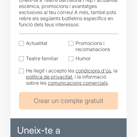
Uneix-te a Teatre Barcelona i rep l'actualitat
escènica, promocions i avantatges
exclusives al teu correu! A més, també pots
rebre els següents butlletins específics en
funció dels teus interessos:
Actualitat
Promocions i
recomanacions
Teatre familiar
Humor
He llegit i accepto les
condicions d'ús
, la
política de privacitat
, i la informació
sobre les
comunicacions comercials
.
Uneix-te a