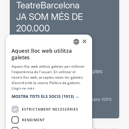
TeatreBarcelona
JA SOM MÉS DE
200.000
×
Promocions
Aquest lloc web utilitza
CATALAN
galetes
Sortejos exclusius
SPANISH
Aquest lloc web utilitza galetes per millorar
Butlletins d’actualitat i descomptes
l'experiència de l'usuari. En utilitzar el
nostre lloc web, accepteu totes les galetes
Valora espectacles
d’acord amb la nostra Política de galetes.
Llegir-ne més
MOSTRA TOTS ELS SOCIS
(1913) →
Canal oficial de venda teatral Compra 100%
segura
ESTRICTAMENT NECESSÀRIES
RENDIMENT