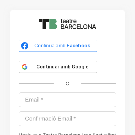
Continua amb
Facebook
Continuar amb
Google
O