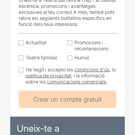
Uneix-te a Teatre Barcelona i rep l'actualitat
escènica, promocions i avantatges
exclusives al teu correu! A més, també pots
rebre els següents butlletins específics en
funció dels teus interessos:
Actualitat
Promocions i
recomanacions
Teatre familiar
Humor
He llegit i accepto les
condicions d'ús
, la
política de privacitat
, i la informació
sobre les
comunicacions comercials
.
Uneix-te a