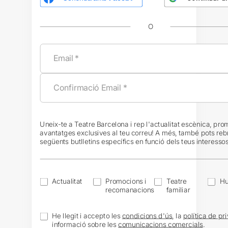
O
Uneix-te a Teatre Barcelona i rep l'actualitat escènica, pro
avantatges exclusives al teu correu! A més, també pots reb
següents butlletins específics en funció dels teus interessos
Actualitat
Promocions i
Teatre
H
recomanacions
familiar
He llegit i accepto les
condicions d'ús
, la
política de pri
informació sobre les
comunicacions comercials
.