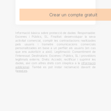
Crear un compte gratuit
Informació bàsica sobre protecció de dades: Responsable:
Escenes i Públics, SL. Finalitat: desenvolupar la seva
activitat comercial, complir les contractacions realitzades
pels usuaris i trametre comunicacions comercials
personalitzades en base a un perfilat als usuaris (en cas
que ens autoritzin a això). Legitimació: Consentiment de
l’interessat. Destinataris: Escenes i Públics, SL i proveïdors
legitimats externs. Drets: Accedir, rectificar i suprimir les
dades, així com altres drets com s’explica a la
informació
addicional
. També es pot instar reclamació davant de
l’
agpd.es
.