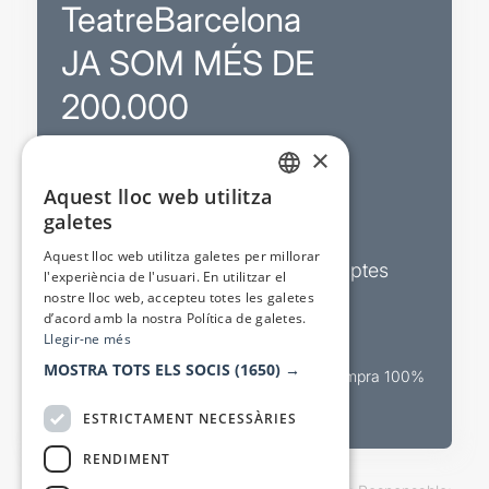
TeatreBarcelona
JA SOM MÉS DE
200.000
×
Promocions
Aquest lloc web utilitza
CATALAN
galetes
Sortejos exclusius
SPANISH
Aquest lloc web utilitza galetes per millorar
Butlletins d’actualitat i descomptes
l'experiència de l'usuari. En utilitzar el
nostre lloc web, accepteu totes les galetes
Valora espectacles
d’acord amb la nostra Política de galetes.
Llegir-ne més
MOSTRA TOTS ELS SOCIS
(1650) →
Canal oficial de venda teatral Compra 100%
segura
ESTRICTAMENT NECESSÀRIES
RENDIMENT