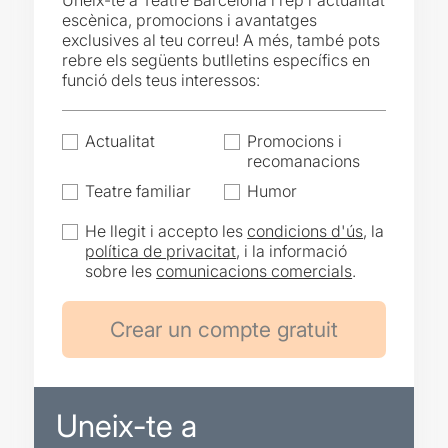
Uneix-te a Teatre Barcelona i rep l'actualitat
escènica, promocions i avantatges
exclusives al teu correu! A més, també pots
rebre els següents butlletins específics en
funció dels teus interessos:
Actualitat
Promocions i
recomanacions
Teatre familiar
Humor
He llegit i accepto les
condicions d'ús
, la
política de privacitat
, i la informació
sobre les
comunicacions comercials
.
Uneix-te a