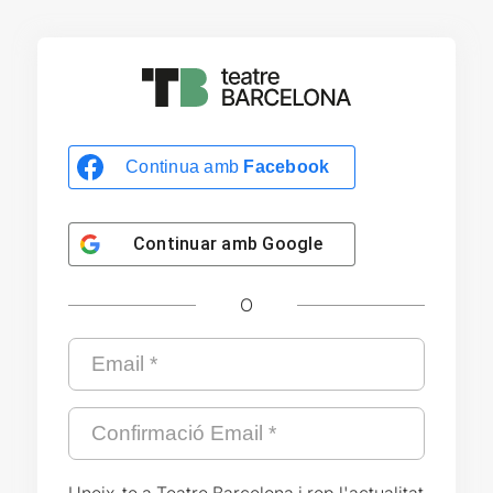
Continua amb
Facebook
Continuar amb
Google
O