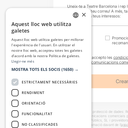
Uneix-te a Teatre Barcelona i rep 
exclusives al teu correu! A més, t
×
en funció dels teus interessos:
Aquest lloc web utilitza
CATALAN
galetes
SPANISH
Actualitat
Promocio
Aquest lloc web utilitza galetes per millorar
recoman
l'experiència de l'usuari. En utilitzar el
nostre lloc web, accepteu totes les galetes
d’acord amb la nostra Política de galetes.
He llegit i accepto les
condici
Llegir-ne més
sobre les
comunicacions come
MOSTRA TOTS ELS SOCIS
(1650) →
ESTRICTAMENT NECESSÀRIES
RENDIMENT
ORIENTACIÓ
Informació bàsica sobre protecció de dades: Res
FUNCIONALITAT
usuaris i trametre comunicacions comercials pe
Destinataris: Escenes i Públics, SL i proveïdors
NO CLASSIFICADES
També es pot instar reclamació davant de l’
agpd