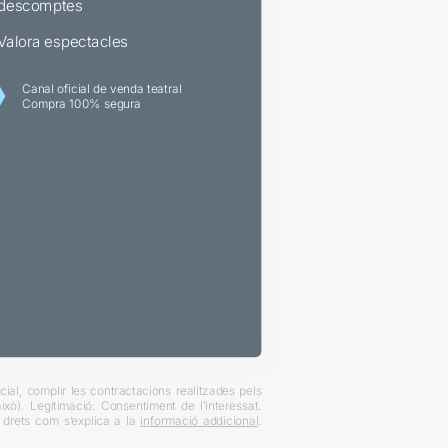
descomptes
Valora espectacles
Canal oficial de venda teatral
Compra 100% segura
ial, complir les contractacions realitzades pels
xò). Legitimació: Consentiment de l’interessat.
es drets com s’explica a la
informació addicional
.