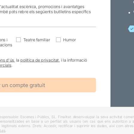
l'actualitat escènica, promocions i avantatges
ambé pots rebre els següents butlletins específics
ns i
Teatre familiar
Humor
acions
ons d'ús
, la
política de privacitat
, i la informació
rcials
.
ponsable: Escenes i Públics, SL. Finalitat: desenvolupar la seva activitat comerc
rsonalitzades en base a un perfilat als usuaris (en cas que ens autoritzin a ai
 legitimats externs. Drets: Accedir, rectificar i suprimir les dades, així com altr
.es
.