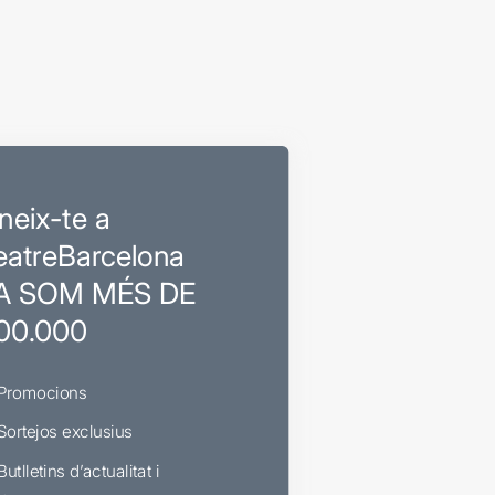
neix-te a
eatreBarcelona
A SOM MÉS DE
00.000
Promocions
Sortejos exclusius
Butlletins d’actualitat i