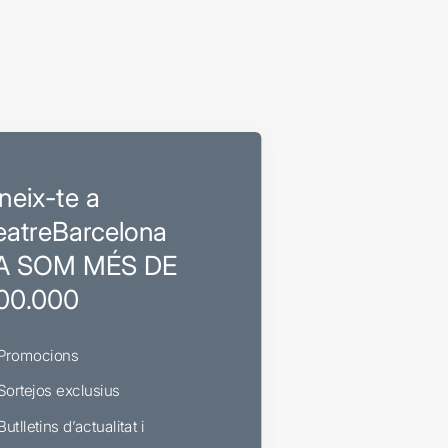
neix-te a
eatreBarcelona
A SOM MÉS DE
00.000
Promocions
Sortejos exclusius
Butlletins d’actualitat i