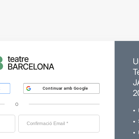
U
T
J
Continuar amb
Google
k
2
O