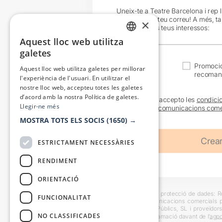
Uneix-te a Teatre Barcelona i rep 
exclusives al teu correu! A més, t
×
en funció dels teus interessos:
Aquest lloc web utilitza
CATALAN
galetes
SPANISH
Actualitat
Promocio
Aquest lloc web utilitza galetes per millorar
recoman
l'experiència de l'usuari. En utilitzar el
nostre lloc web, accepteu totes les galetes
d’acord amb la nostra Política de galetes.
He llegit i accepto les
condici
Llegir-ne més
sobre les
comunicacions come
MOSTRA TOTS ELS SOCIS
(1650) →
ESTRICTAMENT NECESSÀRIES
RENDIMENT
ORIENTACIÓ
Informació bàsica sobre protecció de dades: Res
FUNCIONALITAT
usuaris i trametre comunicacions comercials pe
Destinataris: Escenes i Públics, SL i proveïdors
NO CLASSIFICADES
També es pot instar reclamació davant de l’
agpd