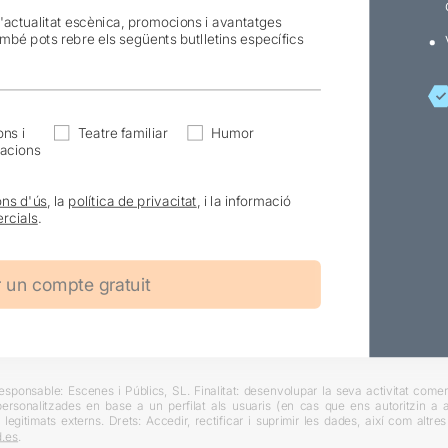
l'actualitat escènica, promocions i avantatges
ambé pots rebre els següents butlletins específics
ns i
Teatre familiar
Humor
acions
ons d'ús
, la
política de privacitat
, i la informació
rcials
.
ponsable: Escenes i Públics, SL. Finalitat: desenvolupar la seva activitat comerc
rsonalitzades en base a un perfilat als usuaris (en cas que ens autoritzin a ai
 legitimats externs. Drets: Accedir, rectificar i suprimir les dades, així com altr
.es
.