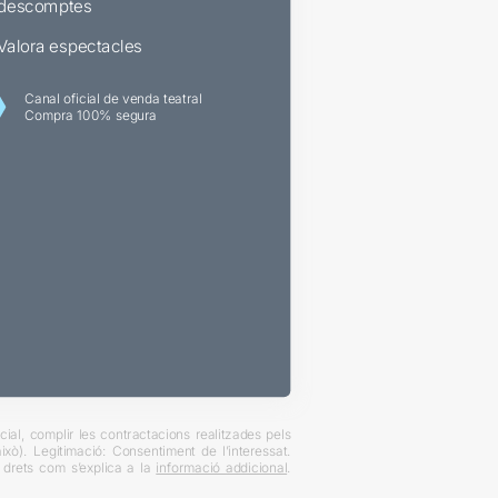
descomptes
Valora espectacles
Canal oficial de venda teatral
Compra 100% segura
ial, complir les contractacions realitzades pels
xò). Legitimació: Consentiment de l’interessat.
es drets com s’explica a la
informació addicional
.