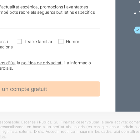
l'actualitat escènica, promocions i avantatges
ambé pots rebre els següents butlletins específics
ns i
Teatre familiar
Humor
acions
ons d'ús
, la
política de privacitat
, i la informació
rcials
.
ponsable: Escenes i Públics, SL. Finalitat: desenvolupar la seva activitat comerc
rsonalitzades en base a un perfilat als usuaris (en cas que ens autoritzin a ai
 legitimats externs. Drets: Accedir, rectificar i suprimir les dades, així com altr
.es
.