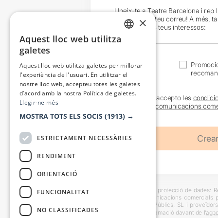
Uneix-te a Teatre Barcelona i rep 
exclusives al teu correu! A més, t
×
en funció dels teus interessos:
Aquest lloc web utilitza
CATALAN
galetes
SPANISH
Actualitat
Promocio
Aquest lloc web utilitza galetes per millorar
recoman
l'experiència de l'usuari. En utilitzar el
nostre lloc web, accepteu totes les galetes
d’acord amb la nostra Política de galetes.
He llegit i accepto les
condici
Llegir-ne més
sobre les
comunicacions come
MOSTRA TOTS ELS SOCIS
(1913) →
ESTRICTAMENT NECESSÀRIES
RENDIMENT
ORIENTACIÓ
Informació bàsica sobre protecció de dades: Res
FUNCIONALITAT
usuaris i trametre comunicacions comercials pe
Destinataris: Escenes i Públics, SL i proveïdors
NO CLASSIFICADES
També es pot instar reclamació davant de l’
agpd