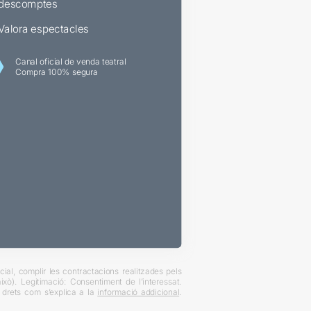
descomptes
Valora espectacles
Canal oficial de venda teatral
Compra 100% segura
ial, complir les contractacions realitzades pels
xò). Legitimació: Consentiment de l’interessat.
es drets com s’explica a la
informació addicional
.