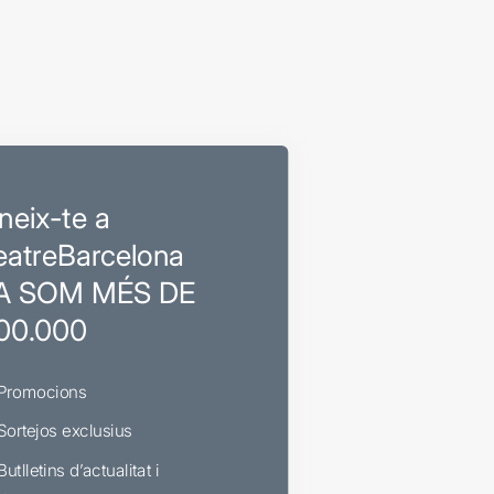
neix-te a
eatreBarcelona
A SOM MÉS DE
00.000
Promocions
Sortejos exclusius
Butlletins d’actualitat i