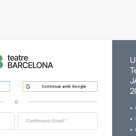
U
T
J
Continuar amb
Google
k
2
O