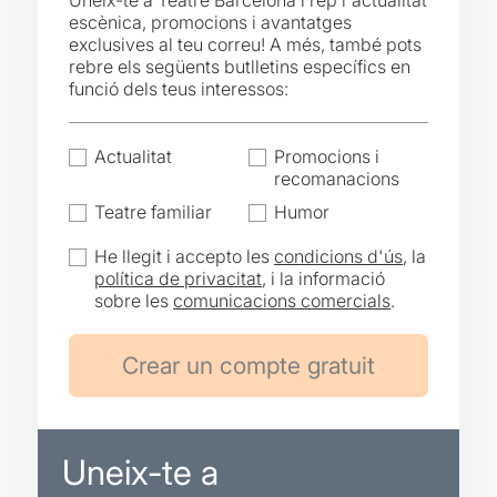
Uneix-te a Teatre Barcelona i rep l'actualitat
escènica, promocions i avantatges
exclusives al teu correu! A més, també pots
rebre els següents butlletins específics en
funció dels teus interessos:
Actualitat
Promocions i
recomanacions
Teatre familiar
Humor
He llegit i accepto les
condicions d'ús
, la
política de privacitat
, i la informació
sobre les
comunicacions comercials
.
Uneix-te a