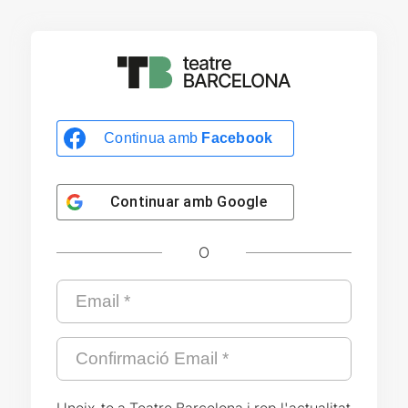
Continua amb
Facebook
Continuar amb
Google
O