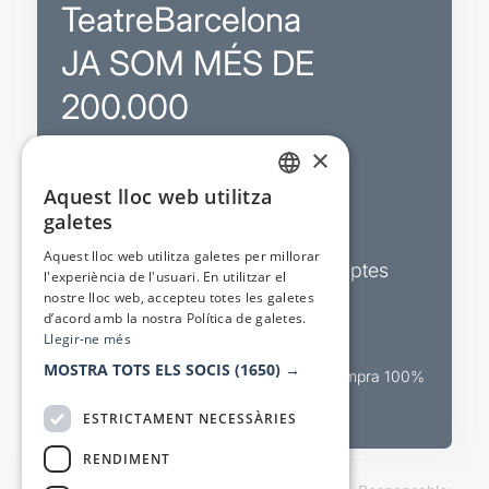
TeatreBarcelona
JA SOM MÉS DE
200.000
×
Promocions
Aquest lloc web utilitza
CATALAN
galetes
Sortejos exclusius
SPANISH
Aquest lloc web utilitza galetes per millorar
Butlletins d’actualitat i descomptes
l'experiència de l'usuari. En utilitzar el
nostre lloc web, accepteu totes les galetes
Valora espectacles
d’acord amb la nostra Política de galetes.
Llegir-ne més
MOSTRA TOTS ELS SOCIS
(1650) →
Canal oficial de venda teatral Compra 100%
segura
ESTRICTAMENT NECESSÀRIES
RENDIMENT