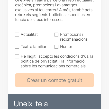
Uneix-te a Teatre Barcelona i rep l'actualitat
escènica, promocions i avantatges
exclusives al teu correu! A més, també pots
rebre els següents butlletins específics en
funció dels teus interessos:
Actualitat
Promocions i
recomanacions
Teatre familiar
Humor
He llegit i accepto les
condicions d'ús
, la
política de privacitat
, i la informació
sobre les
comunicacions comercials
.
Uneix-te a