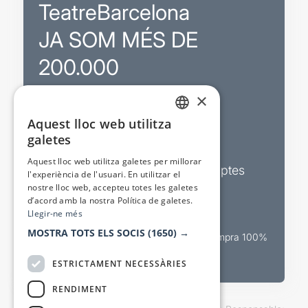
TeatreBarcelona
JA SOM MÉS DE
200.000
×
Promocions
Aquest lloc web utilitza
CATALAN
galetes
Sortejos exclusius
SPANISH
Aquest lloc web utilitza galetes per millorar
Butlletins d’actualitat i descomptes
l'experiència de l'usuari. En utilitzar el
nostre lloc web, accepteu totes les galetes
Valora espectacles
d’acord amb la nostra Política de galetes.
Llegir-ne més
MOSTRA TOTS ELS SOCIS
(1650) →
Canal oficial de venda teatral Compra 100%
segura
ESTRICTAMENT NECESSÀRIES
RENDIMENT