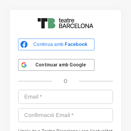
Continua amb
Facebook
Continuar amb
Google
O