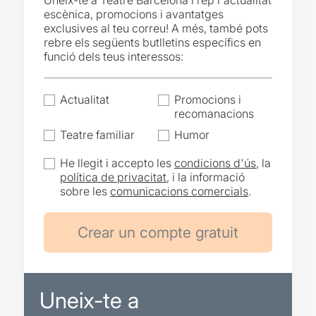
Uneix-te a Teatre Barcelona i rep l'actualitat
escènica, promocions i avantatges
exclusives al teu correu! A més, també pots
rebre els següents butlletins específics en
funció dels teus interessos:
Actualitat
Promocions i
recomanacions
Teatre familiar
Humor
He llegit i accepto les
condicions d'ús
, la
política de privacitat
, i la informació
sobre les
comunicacions comercials
.
Uneix-te a