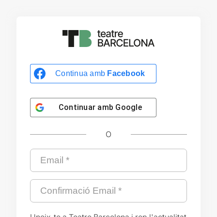
Continua amb
Facebook
Continuar amb
Google
O