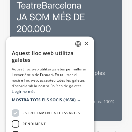
TeatreBarcelona
JA SOM MÉS DE
200.000
×
Promocions
Aquest lloc web utilitza
CATALAN
galetes
Sortejos exclusius
SPANISH
Aquest lloc web utilitza galetes per millorar
Butlletins d’actualitat i descomptes
l'experiència de l'usuari. En utilitzar el
nostre lloc web, accepteu totes les galetes
Valora espectacles
d’acord amb la nostra Política de galetes.
Llegir-ne més
MOSTRA TOTS ELS SOCIS
(1650) →
Canal oficial de venda teatral Compra 100%
segura
ESTRICTAMENT NECESSÀRIES
RENDIMENT