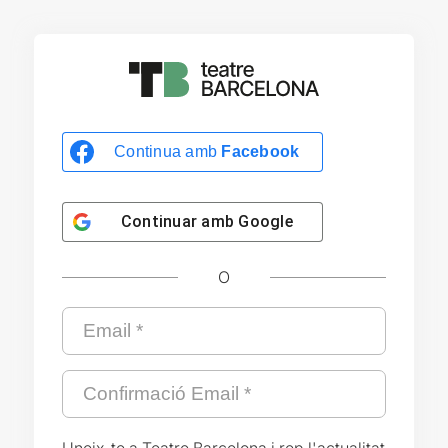
Continua amb
Facebook
Continuar amb
Google
O