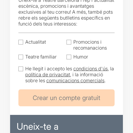
Uneix-te a Teatre Barcelona i rep l'actualitat
escènica, promocions i avantatges
exclusives al teu correu! A més, també pots
rebre els següents butlletins específics en
funció dels teus interessos:
Actualitat
Promocions i
recomanacions
Teatre familiar
Humor
He llegit i accepto les
condicions d'ús
, la
política de privacitat
, i la informació
sobre les
comunicacions comercials
.
Uneix-te a