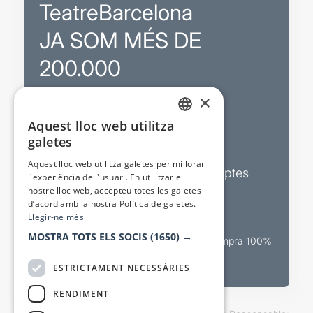
TeatreBarcelona
JA SOM MÉS DE
200.000
×
Promocions
Aquest lloc web utilitza
CATALAN
galetes
Sortejos exclusius
SPANISH
Aquest lloc web utilitza galetes per millorar
Butlletins d’actualitat i descomptes
l'experiència de l'usuari. En utilitzar el
nostre lloc web, accepteu totes les galetes
Valora espectacles
d’acord amb la nostra Política de galetes.
Llegir-ne més
MOSTRA TOTS ELS SOCIS
(1650) →
Canal oficial de venda teatral Compra 100%
segura
ESTRICTAMENT NECESSÀRIES
RENDIMENT