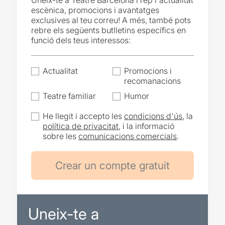
Uneix-te a Teatre Barcelona i rep l'actualitat
escènica, promocions i avantatges
exclusives al teu correu! A més, també pots
rebre els següents butlletins específics en
funció dels teus interessos:
Actualitat
Promocions i
recomanacions
Teatre familiar
Humor
He llegit i accepto les
condicions d'ús
, la
política de privacitat
, i la informació
sobre les
comunicacions comercials
.
Uneix-te a