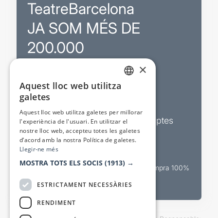
TeatreBarcelona
JA SOM MÉS DE
200.000
×
Promocions
Aquest lloc web utilitza
CATALAN
galetes
Sortejos exclusius
SPANISH
Aquest lloc web utilitza galetes per millorar
Butlletins d’actualitat i descomptes
l'experiència de l'usuari. En utilitzar el
nostre lloc web, accepteu totes les galetes
Valora espectacles
d’acord amb la nostra Política de galetes.
Llegir-ne més
MOSTRA TOTS ELS SOCIS
(1913) →
Canal oficial de venda teatral Compra 100%
segura
ESTRICTAMENT NECESSÀRIES
RENDIMENT