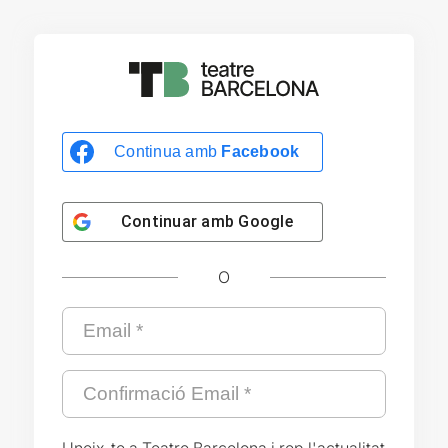
Continua amb
Facebook
Continuar amb
Google
O