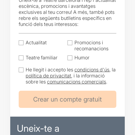
Uneix-te a Teatre Barcelona i rep l'actualitat
escènica, promocions i avantatges
exclusives al teu correu! A més, també pots
rebre els següents butlletins específics en
funció dels teus interessos:
Actualitat
Promocions i
recomanacions
Teatre familiar
Humor
He llegit i accepto les
condicions d'ús
, la
política de privacitat
, i la informació
sobre les
comunicacions comercials
.
Uneix-te a