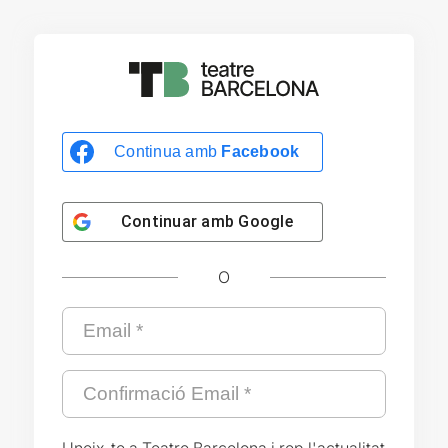
Continua amb
Facebook
Continuar amb
Google
O