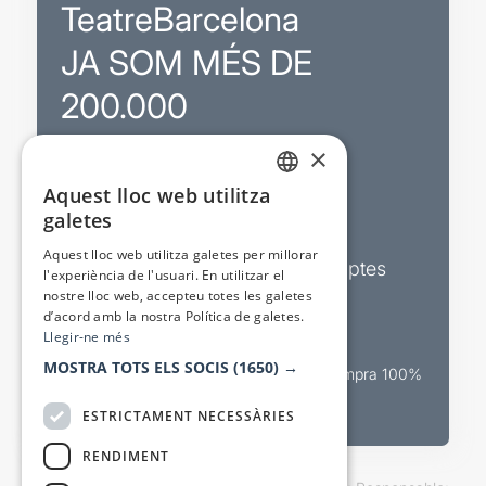
TeatreBarcelona
JA SOM MÉS DE
200.000
×
Promocions
Aquest lloc web utilitza
CATALAN
galetes
Sortejos exclusius
SPANISH
Aquest lloc web utilitza galetes per millorar
Butlletins d’actualitat i descomptes
l'experiència de l'usuari. En utilitzar el
nostre lloc web, accepteu totes les galetes
Valora espectacles
d’acord amb la nostra Política de galetes.
Llegir-ne més
MOSTRA TOTS ELS SOCIS
(1650) →
Canal oficial de venda teatral Compra 100%
segura
ESTRICTAMENT NECESSÀRIES
RENDIMENT