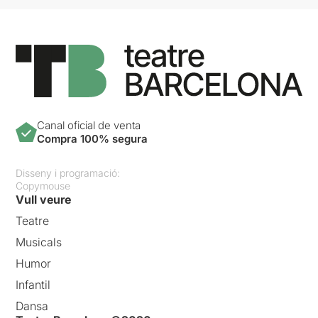
Canal oficial de venta
Compra 100% segura
Disseny i programació:
Copymouse
Vull veure
Teatre
Musicals
Humor
Infantil
Dansa