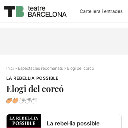
Cartellera i entrades
Inici
»
Espectacles recomanats
»
Elogi del corcó
LA REBEL·LIA POSSIBLE
Elogi del corcó
La rebel·lia possible