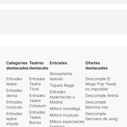
Categories
Teatres
Entrades
Ofertes
destacades
destacats
destacades
Abonaments
Entrades
Entrades
teatrals
Descompte El
teatre
Teatre
Mago Pop 'Nada
Tiquets Regal
Tívoli
es imposible'
Entrades
Entrades
dansa
Entrades
Descompte Ànima
espectacles a
Teatre
Entrades
Madrid
Descompte
Coliseum
musicals
Mamma mia
Millors monòlegs
Entrades
Entrades
Descompte
Millors musicals
Teatre
teatre
Germans de sang
Millors espectacles
Borràs
infantil
familiars