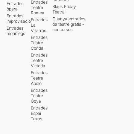
Entrades
Entrades
Black Friday
Teatre
òpera
Teatral
Romea
Entrades
Guanya entrades
Entrades
improvisació
de teatre gratis -
La
Entrades
concursos
Villarroel
monòlegs
Entrades
Teatre
Condal
Entrades
Teatre
Victòria
Entrades
Teatre
Apolo
Entrades
Teatre
Goya
Entrades
Espai
Texas