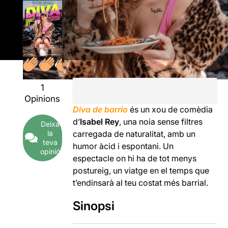
1
Opinions
Diva de barrio
és un xou de comèdia
d’
Isabel Rey
, una noia sense filtres
Deixa
la
carregada de naturalitat, amb un
teva
humor àcid i espontani. Un
opinió
espectacle on hi ha de tot menys
postureig, un viatge en el temps que
t’endinsarà al teu costat més barrial.
Sinopsi