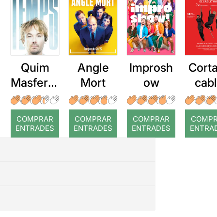
Quim
Angle
Improsh
Corta
Masferre
Mort
ow
cab
r: Temps
roj
COMPRAR
COMPRAR
COMPRAR
COMP
ENTRADES
ENTRADES
ENTRADES
ENTRA