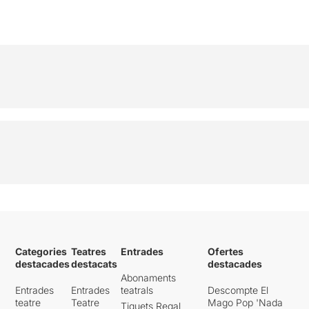
COMPRAR
Categories
Teatres
Entrades
Ofertes
destacades
destacats
destacades
Abonaments
Entrades
Entrades
teatrals
Descompte El
teatre
Teatre
Mago Pop 'Nada
Tiquets Regal