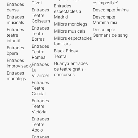
Tívoli
es imposible'
Entrades
Entrades
dansa
Entrades
Descompte Ànima
espectacles a
Teatre
Entrades
Madrid
Descompte
Coliseum
musicals
Mamma mia
Millors monòlegs
Entrades
Entrades
Descompte
Millors musicals
Teatre
teatre
Germans de sang
Millors espectacles
Borràs
infantil
familiars
Entrades
Entrades
Black Friday
Teatre
òpera
Teatral
Romea
Entrades
Guanya entrades
Entrades
improvisació
de teatre gratis -
La
Entrades
concursos
Villarroel
monòlegs
Entrades
Teatre
Condal
Entrades
Teatre
Victòria
Entrades
Teatre
Apolo
Entrades