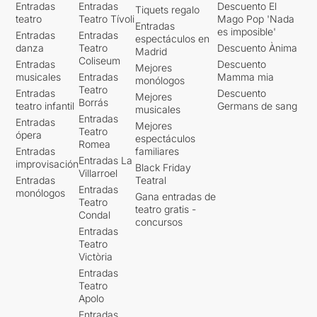
Entradas
Entradas
Descuento El
Tiquets regalo
teatro
Teatro Tívoli
Mago Pop 'Nada
Entradas
es imposible'
Entradas
Entradas
espectáculos en
danza
Teatro
Descuento Ànima
Madrid
Coliseum
Entradas
Descuento
Mejores
musicales
Entradas
Mamma mia
monólogos
Teatro
Entradas
Descuento
Mejores
Borrás
teatro infantil
Germans de sang
musicales
Entradas
Entradas
Mejores
Teatro
ópera
espectáculos
Romea
Entradas
familiares
Entradas La
improvisación
Black Friday
Villarroel
Entradas
Teatral
Entradas
monólogos
Gana entradas de
Teatro
teatro gratis -
Condal
concursos
Entradas
Teatro
Victòria
Entradas
Teatro
Apolo
Entradas