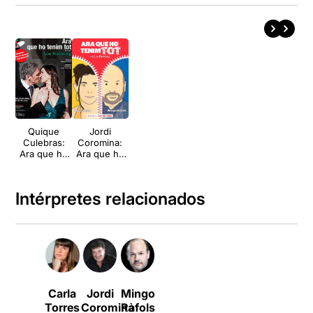
Quique
Jordi
Culebras:
Coromina:
Ara que ho
Ara que ho
tenim tot
tenim tot
Intérpretes relacionados
Carla
Jordi
Mingo
Torres
Coromina
Ràfols