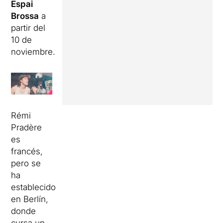
Espai
Brossa
a
partir del
10
de
noviembre.
Rémi
Pradère
es
francés,
pero se
ha
establecido
en Berlín,
donde
cursa un