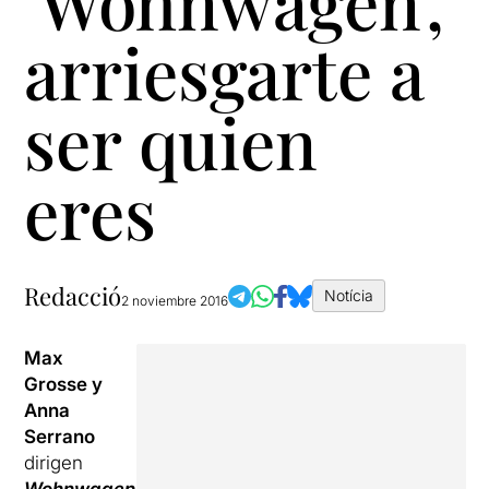
'Wohnwagen',
arriesgarte a
ser quien
eres
Redacció
Notícia
2 noviembre 2016
Max
Grosse y
Anna
Serrano
dirigen