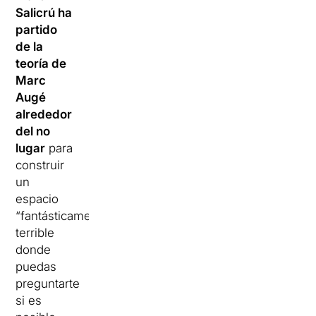
Salicrú ha
partido
de la
teoría de
Marc
Augé
alrededor
del no
lugar
para
construir
un
espacio
“fantásticamente
terrible
donde
puedas
preguntarte
si es