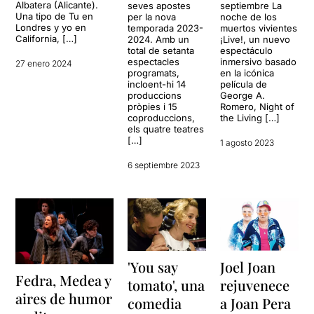
Albatera (Alicante).
seves apostes
septiembre La
Una tipo de Tu en
per la nova
noche de los
Londres y yo en
temporada 2023-
muertos vivientes
California, […]
2024. Amb un
¡Live!, un nuevo
total de setanta
espectáculo
espectacles
inmersivo basado
27 enero 2024
programats,
en la icónica
incloent-hi 14
película de
produccions
George A.
pròpies i 15
Romero, Night of
coproduccions,
the Living […]
els quatre teatres
[…]
1 agosto 2023
6 septiembre 2023
'You say
Joel Joan
Fedra, Medea y
tomato', una
rejuvenece
aires de humor
comedia
a Joan Pera