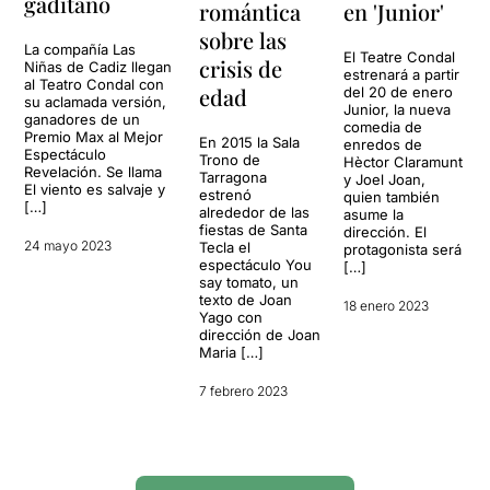
gaditano
romántica
en 'Junior'
sobre las
La compañía Las
El Teatre Condal
crisis de
Niñas de Cadiz llegan
estrenará a partir
al Teatro Condal con
edad
del 20 de enero
su aclamada versión,
Junior, la nueva
ganadores de un
comedia de
Premio Max al Mejor
En 2015 la Sala
enredos de
Espectáculo
Trono de
Hèctor Claramunt
Revelación. Se llama
Tarragona
y Joel Joan,
El viento es salvaje y
estrenó
quien también
[…]
alrededor de las
asume la
fiestas de Santa
dirección. El
24 mayo 2023
Tecla el
protagonista será
espectáculo You
[…]
say tomato, un
texto de Joan
18 enero 2023
Yago con
dirección de Joan
Maria […]
7 febrero 2023