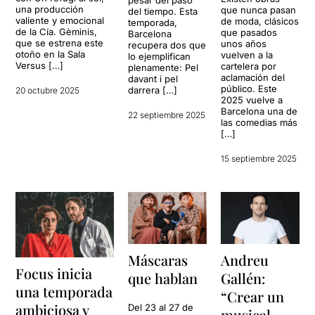
pesar del paso
una producción
que nunca pasan
del tiempo. Esta
valiente y emocional
de moda, clásicos
temporada,
de la Cía. Gèminis,
que pasados
Barcelona
que se estrena este
unos años
recupera dos que
otoño en la Sala
vuelven a la
lo ejemplifican
Versus […]
cartelera por
plenamente: Pel
aclamación del
davant i pel
público. Este
darrera […]
20 octubre 2025
2025 vuelve a
Barcelona una de
22 septiembre 2025
las comedias más
[…]
15 septiembre 2025
Máscaras
Andreu
Focus inicia
que hablan
Gallén:
una temporada
“Crear un
ambiciosa y
Del 23 al 27 de
musical