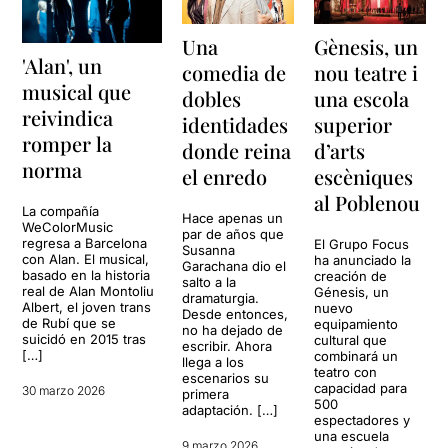
Una
Gènesis, un
'Alan', un
comedia de
nou teatre i
musical que
dobles
una escola
reivindica
identidades
superior
romper la
donde reina
d’arts
norma
el enredo
escèniques
al Poblenou
La compañía
Hace apenas un
WeColorMusic
par de años que
regresa a Barcelona
El Grupo Focus
Susanna
con Alan. El musical,
ha anunciado la
Garachana dio el
basado en la historia
creación de
salto a la
real de Alan Montoliu
Génesis, un
dramaturgia.
Albert, el joven trans
nuevo
Desde entonces,
de Rubí que se
equipamiento
no ha dejado de
suicidó en 2015 tras
cultural que
escribir. Ahora
[…]
combinará un
llega a los
teatro con
escenarios su
capacidad para
30 marzo 2026
primera
500
adaptación. […]
espectadores y
una escuela
9 marzo 2026