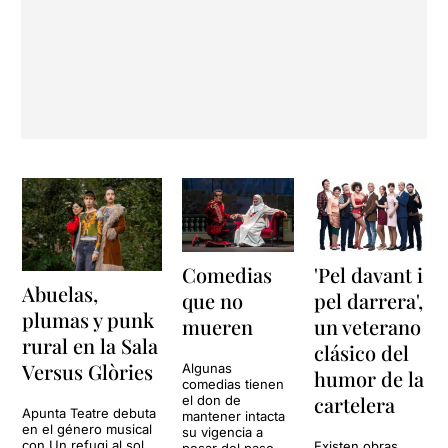
Comedias
'Pel davant i
Abuelas,
que no
pel darrera',
plumas y punk
mueren
un veterano
rural en la Sala
clásico del
Versus Glòries
Algunas
humor de la
comedias tienen
cartelera
el don de
Apunta Teatre debuta
mantener intacta
en el género musical
su vigencia a
con Un refugi al sol,
Existen obras