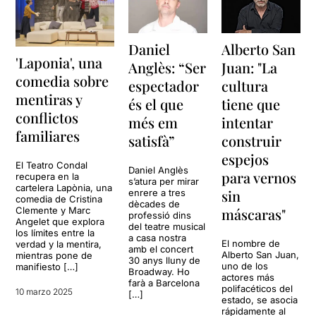
Daniel
Alberto San
'Laponia', una
Anglès: “Ser
Juan: "La
comedia sobre
espectador
cultura
mentiras y
és el que
tiene que
conflictos
més em
intentar
familiares
satisfà”
construir
espejos
El Teatro Condal
Daniel Anglès
para vernos
recupera en la
s’atura per mirar
cartelera Lapònia, una
sin
enrere a tres
comedia de Cristina
dècades de
Clemente y Marc
máscaras"
professió dins
Angelet que explora
del teatre musical
los límites entre la
a casa nostra
El nombre de
verdad y la mentira,
amb el concert
Alberto San Juan,
mientras pone de
30 anys lluny de
uno de los
manifiesto […]
Broadway. Ho
actores más
farà a Barcelona
polifacéticos del
10 marzo 2025
[…]
estado, se asocia
rápidamente al