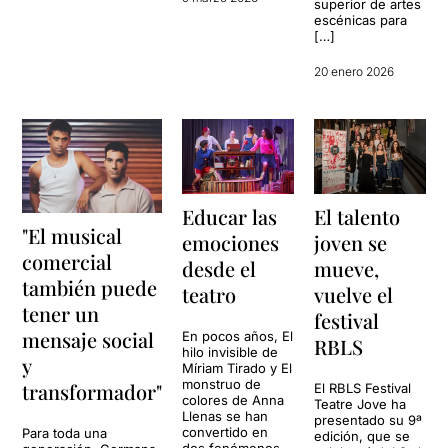
superior de artes
escénicas para
[…]
20 enero 2026
Educar las
El talento
"El musical
emociones
joven se
comercial
desde el
mueve,
también puede
teatro
vuelve el
tener un
festival
mensaje social
En pocos años, El
RBLS
hilo invisible de
y
Míriam Tirado y El
monstruo de
transformador"
El RBLS Festival
colores de Anna
Teatre Jove ha
Llenas se han
presentado su 9ª
convertido en
Para toda una
edición, que se
dos fenómenos