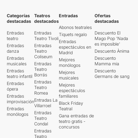
Categorías
Teatros
Entradas
Ofertas
destacadas
destacados
destacadas
Abonos teatrales
Entradas
Entradas
Descuento El
Tiquets regalo
teatro
Teatro Tívoli
Mago Pop 'Nada
Entradas
es imposible'
Entradas
Entradas
espectáculos en
danza
Teatro
Descuento Ànima
Madrid
Coliseum
Entradas
Descuento
Mejores
musicales
Entradas
Mamma mia
monólogos
Teatro
Entradas
Descuento
Mejores
Borrás
teatro infantil
Germans de sang
musicales
Entradas
Entradas
Mejores
Teatro
ópera
espectáculos
Romea
Entradas
familiares
Entradas La
improvisación
Black Friday
Villarroel
Entradas
Teatral
Entradas
monólogos
Gana entradas de
Teatro
teatro gratis -
Condal
concursos
Entradas
Teatro