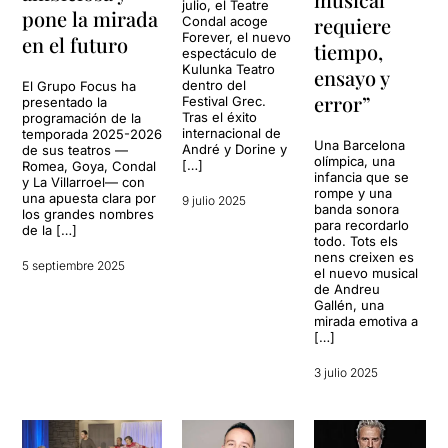
julio, el Teatre
pone la mirada
requiere
Condal acoge
Forever, el nuevo
en el futuro
tiempo,
espectáculo de
Kulunka Teatro
ensayo y
dentro del
El Grupo Focus ha
error”
Festival Grec.
presentado la
Tras el éxito
programación de la
internacional de
temporada 2025-2026
Una Barcelona
André y Dorine y
de sus teatros —
olímpica, una
[…]
Romea, Goya, Condal
infancia que se
y La Villarroel— con
rompe y una
una apuesta clara por
9 julio 2025
banda sonora
los grandes nombres
para recordarlo
de la […]
todo. Tots els
nens creixen es
5 septiembre 2025
el nuevo musical
de Andreu
Gallén, una
mirada emotiva a
[…]
3 julio 2025