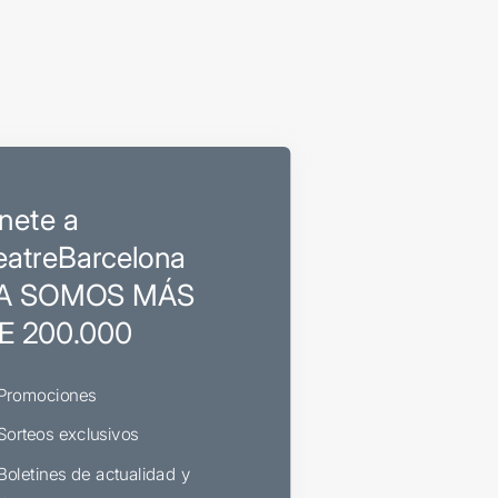
nete a
eatreBarcelona
A SOMOS MÁS
E 200.000
Promociones
Sorteos exclusivos
Boletines de actualidad y