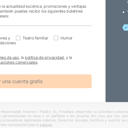
e la actualidad escénica, promociones y ventajas
también puedes recibir los siguientes boletines
reses:
ones y
Teatro familiar
Humor
daciones
nes de uso
, la
política de privacidad
, y la
aciones comerciales
.
Responsable: Escenes i Públics, SL. Finalidad: desarrollar su actividad comercial
s personalizadas en base a un perfilado a los usuarios (en caso que nos autori
L y proveedores legitimados externos. Derechos: Acceder, rectificar y suprimir lo
nstar reclamación ante la
agpd.es
.