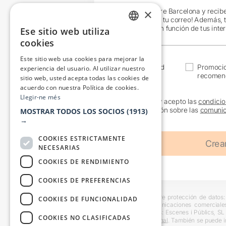
×
¡Únete a Teatre Barcelona y recib
exclusivas en tu correo! Además, 
específicos en función de tus inte
Ese sitio web utiliza
CATALAN
cookies
SPANISH
Este sitio web usa cookies para mejorar la
Actualidad
Promoci
experiencia del usuario. Al utilizar nuestro
recomen
sitio web, usted acepta todas las cookies de
acuerdo con nuestra Política de cookies.
Llegir-ne més
He leído y acepto las
condicio
información sobre las
comunic
MOSTRAR TODOS LOS SOCIOS
(1913)
→
COOKIES ESTRICTAMENTE
NECESARIAS
COOKIES DE RENDIMIENTO
COOKIES DE PREFERENCIAS
Información básica sobre protección de datos: 
COOKIES DE FUNCIONALIDAD
usuarios y remitir comunicaciones comerciale
interesado. Destinatarios: Escenes i Públics, S
COOKIES NO CLASIFICADAS
en la
información adicional
. También se puede i