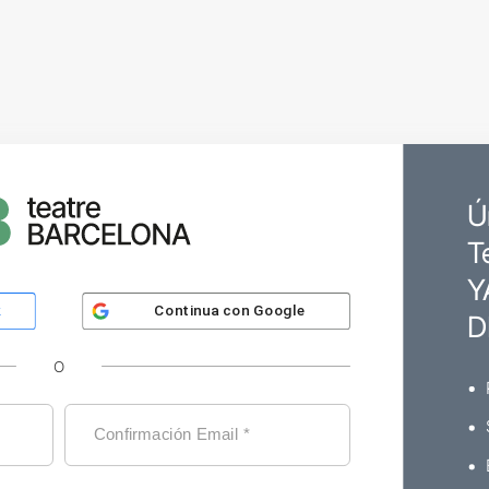
Ú
T
Y
Continua con
Google
k
D
O