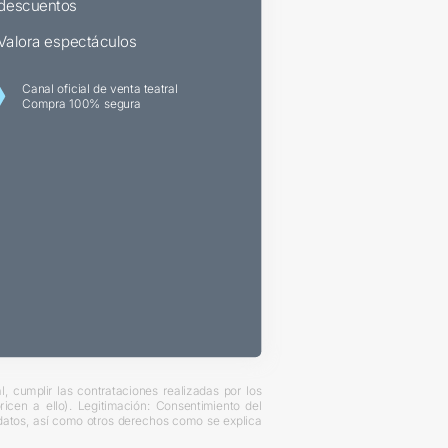
descuentos
Valora espectáculos
Canal oficial de venta teatral
Compra 100% segura
, cumplir las contrataciones realizadas por los
cen a ello). Legitimación: Consentimiento del
s datos, así como otros derechos como se explica