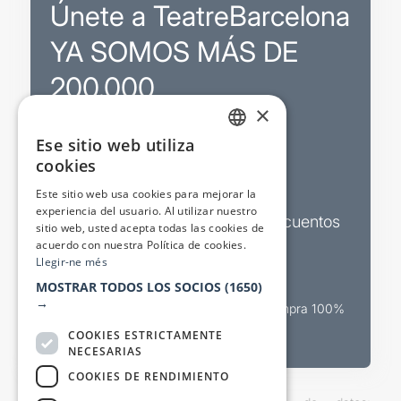
Únete a TeatreBarcelona
YA SOMOS MÁS DE
200.000
×
Ese sitio web utiliza
Promociones
CATALAN
cookies
SPANISH
Sorteos exclusivos
Este sitio web usa cookies para mejorar la
experiencia del usuario. Al utilizar nuestro
Boletines de actualidad y descuentos
sitio web, usted acepta todas las cookies de
acuerdo con nuestra Política de cookies.
Valora espectáculos
Llegir-ne més
MOSTRAR TODOS LOS SOCIOS
(1650)
→
Canal oficial de venta teatral Compra 100%
segura
COOKIES ESTRICTAMENTE
NECESARIAS
COOKIES DE RENDIMIENTO