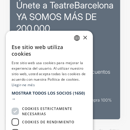
Únete a TeatreBarcelona
YA SOMOS MÁS DE
200.000
×
Ese sitio web utiliza
Promociones
CATALAN
cookies
SPANISH
Sorteos exclusivos
Este sitio web usa cookies para mejorar la
experiencia del usuario. Al utilizar nuestro
Boletines de actualidad y descuentos
sitio web, usted acepta todas las cookies de
acuerdo con nuestra Política de cookies.
Valora espectáculos
Llegir-ne més
MOSTRAR TODOS LOS SOCIOS
(1650)
→
Canal oficial de venta teatral Compra 100%
segura
COOKIES ESTRICTAMENTE
NECESARIAS
COOKIES DE RENDIMIENTO