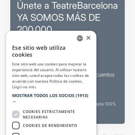
Únete a TeatreBarcelona
YA SOMOS MÁS DE
200.000
×
Ese sitio web utiliza
Promociones
CATALAN
cookies
SPANISH
Sorteos exclusivos
Este sitio web usa cookies para mejorar la
experiencia del usuario. Al utilizar nuestro
Boletines de actualidad y descuentos
sitio web, usted acepta todas las cookies de
acuerdo con nuestra Política de cookies.
Valora espectáculos
Llegir-ne més
MOSTRAR TODOS LOS SOCIOS
(1913)
→
Canal oficial de venta teatral Compra 100%
segura
COOKIES ESTRICTAMENTE
NECESARIAS
COOKIES DE RENDIMIENTO