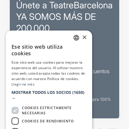
Únete a TeatreBarcelona
YA SOMOS MÁS DE
200.000
×
Ese sitio web utiliza
Promociones
CATALAN
cookies
SPANISH
Sorteos exclusivos
Este sitio web usa cookies para mejorar la
experiencia del usuario. Al utilizar nuestro
Boletines de actualidad y descuentos
sitio web, usted acepta todas las cookies de
acuerdo con nuestra Política de cookies.
Valora espectáculos
Llegir-ne més
MOSTRAR TODOS LOS SOCIOS
(1650)
→
Canal oficial de venta teatral Compra 100%
segura
COOKIES ESTRICTAMENTE
NECESARIAS
COOKIES DE RENDIMIENTO