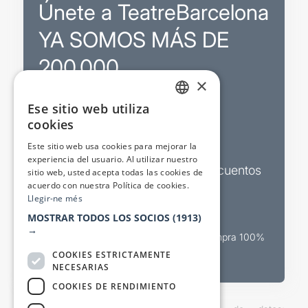
Únete a TeatreBarcelona
YA SOMOS MÁS DE
200.000
×
Ese sitio web utiliza
Promociones
CATALAN
cookies
SPANISH
Sorteos exclusivos
Este sitio web usa cookies para mejorar la
experiencia del usuario. Al utilizar nuestro
Boletines de actualidad y descuentos
sitio web, usted acepta todas las cookies de
acuerdo con nuestra Política de cookies.
Valora espectáculos
Llegir-ne més
MOSTRAR TODOS LOS SOCIOS
(1913)
→
Canal oficial de venta teatral Compra 100%
segura
COOKIES ESTRICTAMENTE
NECESARIAS
COOKIES DE RENDIMIENTO