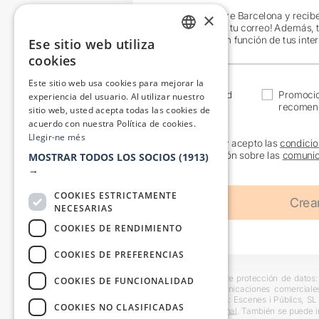
×
¡Únete a Teatre Barcelona y recib
exclusivas en tu correo! Además, 
específicos en función de tus inte
Ese sitio web utiliza
CATALAN
cookies
SPANISH
Este sitio web usa cookies para mejorar la
Actualidad
Promoci
experiencia del usuario. Al utilizar nuestro
recomen
sitio web, usted acepta todas las cookies de
acuerdo con nuestra Política de cookies.
Llegir-ne més
He leído y acepto las
condicio
información sobre las
comunic
MOSTRAR TODOS LOS SOCIOS
(1913)
→
COOKIES ESTRICTAMENTE
NECESARIAS
COOKIES DE RENDIMIENTO
COOKIES DE PREFERENCIAS
Información básica sobre protección de datos: 
COOKIES DE FUNCIONALIDAD
usuarios y remitir comunicaciones comerciale
interesado. Destinatarios: Escenes i Públics, S
COOKIES NO CLASIFICADAS
en la
información adicional
. También se puede i