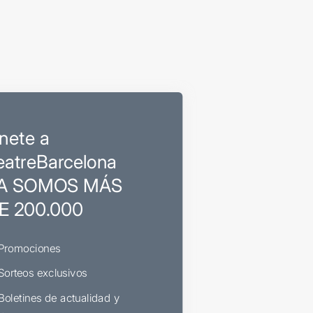
nete a
eatreBarcelona
A SOMOS MÁS
E 200.000
Promociones
Sorteos exclusivos
Boletines de actualidad y