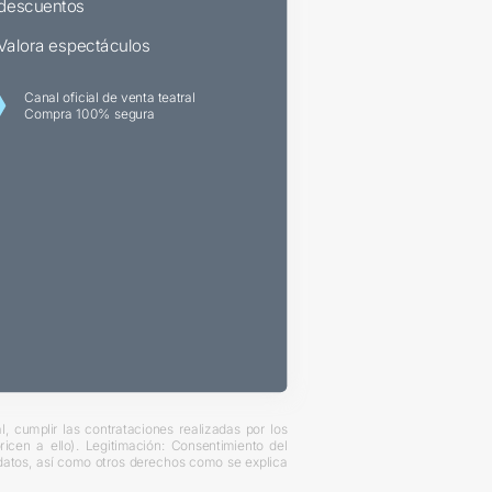
descuentos
Valora espectáculos
Canal oficial de venta teatral
Compra 100% segura
, cumplir las contrataciones realizadas por los
cen a ello). Legitimación: Consentimiento del
s datos, así como otros derechos como se explica