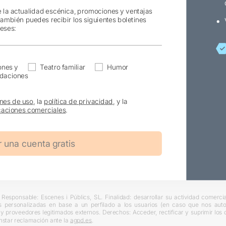
e la actualidad escénica, promociones y ventajas
también puedes recibir los siguientes boletines
reses:
ones y
Teatro familiar
Humor
daciones
nes de uso
, la
política de privacidad
, y la
aciones comerciales
.
Responsable: Escenes i Públics, SL. Finalidad: desarrollar su actividad comercial
s personalizadas en base a un perfilado a los usuarios (en caso que nos autori
L y proveedores legitimados externos. Derechos: Acceder, rectificar y suprimir lo
nstar reclamación ante la
agpd.es
.