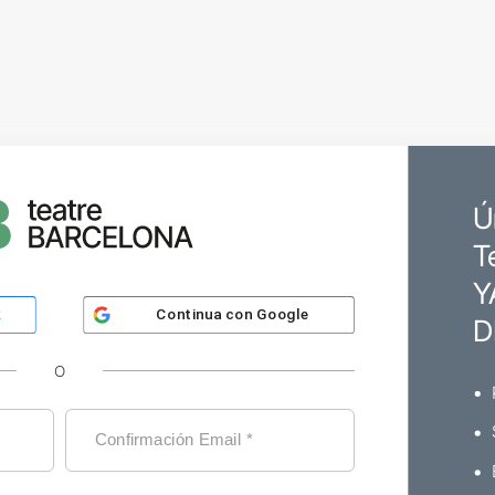
Ú
T
Y
Continua con
Google
k
D
O