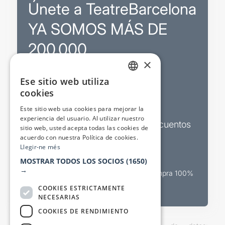
Únete a TeatreBarcelona
YA SOMOS MÁS DE
200.000
×
Ese sitio web utiliza
Promociones
CATALAN
cookies
SPANISH
Sorteos exclusivos
Este sitio web usa cookies para mejorar la
experiencia del usuario. Al utilizar nuestro
Boletines de actualidad y descuentos
sitio web, usted acepta todas las cookies de
acuerdo con nuestra Política de cookies.
Valora espectáculos
Llegir-ne més
MOSTRAR TODOS LOS SOCIOS
(1650)
→
Canal oficial de venta teatral Compra 100%
segura
COOKIES ESTRICTAMENTE
NECESARIAS
COOKIES DE RENDIMIENTO