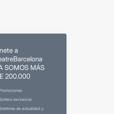
nete a
eatreBarcelona
A SOMOS MÁS
E 200.000
Promociones
Sorteos exclusivos
Boletines de actualidad y