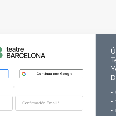
Ú
T
Y
Continua con
Google
k
D
O