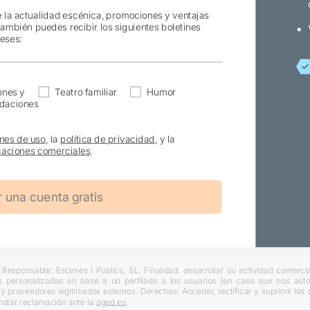
e la actualidad escénica, promociones y ventajas
también puedes recibir los siguientes boletines
reses:
ones y
Teatro familiar
Humor
daciones
nes de uso
, la
política de privacidad
, y la
aciones comerciales
.
Responsable: Escenes i Públics, SL. Finalidad: desarrollar su actividad comercial
s personalizadas en base a un perfilado a los usuarios (en caso que nos autori
L y proveedores legitimados externos. Derechos: Acceder, rectificar y suprimir lo
nstar reclamación ante la
agpd.es
.