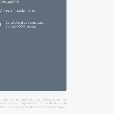
descuentos
Valora espectáculos
Canal oficial de venta teatral
Compra 100% segura
, cumplir las contrataciones realizadas por los
cen a ello). Legitimación: Consentimiento del
s datos, así como otros derechos como se explica