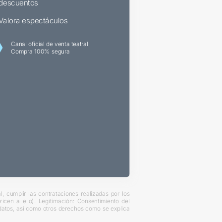
descuentos
Valora espectáculos
Canal oficial de venta teatral
Compra 100% segura
, cumplir las contrataciones realizadas por los
cen a ello). Legitimación: Consentimiento del
s datos, así como otros derechos como se explica