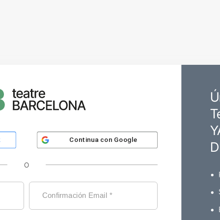
Ú
T
Y
Continua con
Google
k
D
O