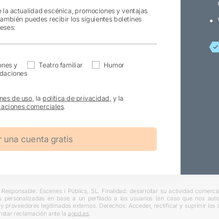
e la actualidad escénica, promociones y ventajas
también puedes recibir los siguientes boletines
reses:
ones y
Teatro familiar
Humor
daciones
nes de uso
, la
política de privacidad
, y la
aciones comerciales
.
Responsable: Escenes i Públics, SL. Finalidad: desarrollar su actividad comercial
s personalizadas en base a un perfilado a los usuarios (en caso que nos autori
L y proveedores legitimados externos. Derechos: Acceder, rectificar y suprimir lo
nstar reclamación ante la
agpd.es
.