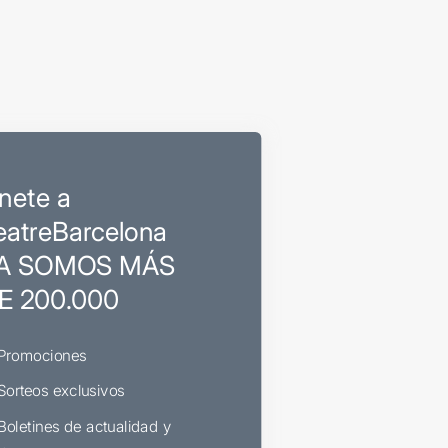
nete a
eatreBarcelona
A SOMOS MÁS
E 200.000
Promociones
Sorteos exclusivos
Boletines de actualidad y