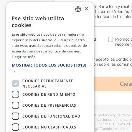
×
¡Únete a Teatre Barcelona y recib
exclusivas en tu correo! Además, 
específicos en función de tus inte
Ese sitio web utiliza
CATALAN
cookies
SPANISH
Este sitio web usa cookies para mejorar la
Actualidad
Promoci
experiencia del usuario. Al utilizar nuestro
recomen
sitio web, usted acepta todas las cookies de
acuerdo con nuestra Política de cookies.
Llegir-ne més
He leído y acepto las
condicio
información sobre las
comunic
MOSTRAR TODOS LOS SOCIOS
(1913)
→
COOKIES ESTRICTAMENTE
NECESARIAS
COOKIES DE RENDIMIENTO
COOKIES DE PREFERENCIAS
Información básica sobre protección de datos: 
COOKIES DE FUNCIONALIDAD
usuarios y remitir comunicaciones comerciale
interesado. Destinatarios: Escenes i Públics, S
COOKIES NO CLASIFICADAS
en la
información adicional
. También se puede i