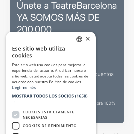
Únete a TeatreBarcelona
YA SOMOS MÁS DE
200.000
×
Ese sitio web utiliza
Promociones
CATALAN
cookies
SPANISH
Sorteos exclusivos
Este sitio web usa cookies para mejorar la
experiencia del usuario. Al utilizar nuestro
Boletines de actualidad y descuentos
sitio web, usted acepta todas las cookies de
acuerdo con nuestra Política de cookies.
Valora espectáculos
Llegir-ne més
MOSTRAR TODOS LOS SOCIOS
(1650)
→
Canal oficial de venta teatral Compra 100%
segura
COOKIES ESTRICTAMENTE
NECESARIAS
COOKIES DE RENDIMIENTO