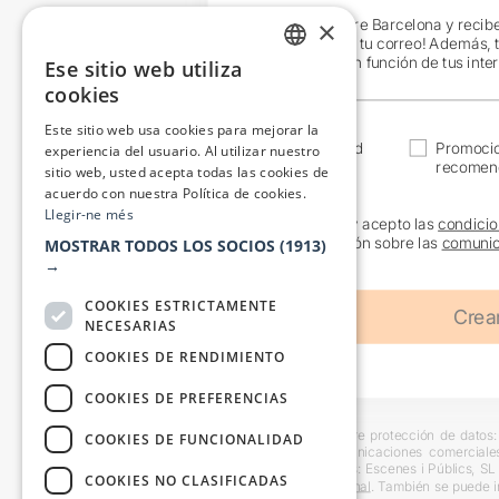
×
¡Únete a Teatre Barcelona y recib
exclusivas en tu correo! Además, 
específicos en función de tus inte
Ese sitio web utiliza
CATALAN
cookies
SPANISH
Este sitio web usa cookies para mejorar la
Actualidad
Promoci
experiencia del usuario. Al utilizar nuestro
recomen
sitio web, usted acepta todas las cookies de
acuerdo con nuestra Política de cookies.
Llegir-ne més
He leído y acepto las
condicio
información sobre las
comunic
MOSTRAR TODOS LOS SOCIOS
(1913)
→
COOKIES ESTRICTAMENTE
NECESARIAS
COOKIES DE RENDIMIENTO
COOKIES DE PREFERENCIAS
Información básica sobre protección de datos: 
COOKIES DE FUNCIONALIDAD
usuarios y remitir comunicaciones comerciale
interesado. Destinatarios: Escenes i Públics, S
COOKIES NO CLASIFICADAS
en la
información adicional
. También se puede i