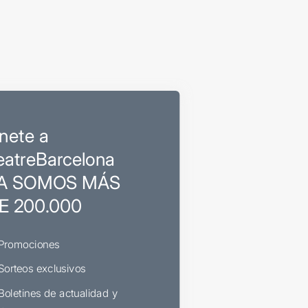
nete a
eatreBarcelona
A SOMOS MÁS
E 200.000
Promociones
Sorteos exclusivos
Boletines de actualidad y