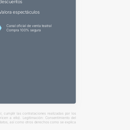
descuentos
Valora espectáculos
Canal oficial de venta teatral
Compra 100% segura
, cumplir las contrataciones realizadas por los
cen a ello). Legitimación: Consentimiento del
s datos, así como otros derechos como se explica