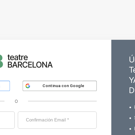
Ú
T
Y
Continua con
Google
k
D
O