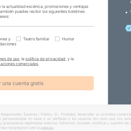
e la actualidad escénica, promociones y ventajas
también puedes recibir los siguientes boletines
reses:
ones y
Teatro familiar
Humor
daciones
nes de uso
, la
política de privacidad
, y la
aciones comerciales
.
Responsable: Escenes i Públics, SL. Finalidad: desarrollar su actividad comercial
s personalizadas en base a un perfilado a los usuarios (en caso que nos autori
L y proveedores legitimados externos. Derechos: Acceder, rectificar y suprimir lo
nstar reclamación ante la
agpd.es
.