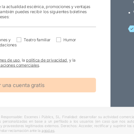
e la actualidad escénica, promociones y ventajas
también puedes recibir los siguientes boletines
reses:
ones y
Teatro familiar
Humor
daciones
nes de uso
, la
política de privacidad
, y la
aciones comerciales
.
Responsable: Escenes i Públics, SL. Finalidad: desarrollar su actividad comercial
s personalizadas en base a un perfilado a los usuarios (en caso que nos autori
L y proveedores legitimados externos. Derechos: Acceder, rectificar y suprimir lo
nstar reclamación ante la
agpd.es
.