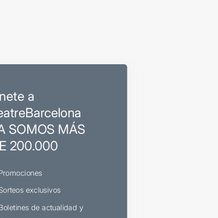
nete a
eatreBarcelona
A SOMOS MÁS
E 200.000
Promociones
Sorteos exclusivos
Boletines de actualidad y