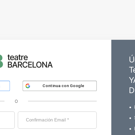
Ú
T
Y
Continua con
Google
k
D
O