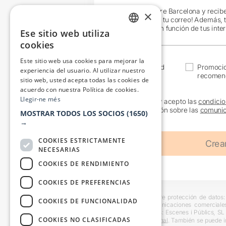
¡Únete a Teatre Barcelona y recib
×
exclusivas en tu correo! Además, 
específicos en función de tus inte
Ese sitio web utiliza
CATALAN
cookies
SPANISH
Este sitio web usa cookies para mejorar la
Actualidad
Promoci
experiencia del usuario. Al utilizar nuestro
recomen
sitio web, usted acepta todas las cookies de
acuerdo con nuestra Política de cookies.
Llegir-ne més
He leído y acepto las
condicio
información sobre las
comunic
MOSTRAR TODOS LOS SOCIOS
(1650)
→
COOKIES ESTRICTAMENTE
NECESARIAS
COOKIES DE RENDIMIENTO
COOKIES DE PREFERENCIAS
Información básica sobre protección de datos: 
COOKIES DE FUNCIONALIDAD
usuarios y remitir comunicaciones comerciale
interesado. Destinatarios: Escenes i Públics, S
COOKIES NO CLASIFICADAS
en la
información adicional
. También se puede i