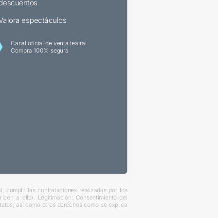
descuentos
Valora espectáculos
Canal oficial de venta teatral
Compra 100% segura
, cumplir las contrataciones realizadas por los
cen a ello). Legitimación: Consentimiento del
s datos, así como otros derechos como se explica