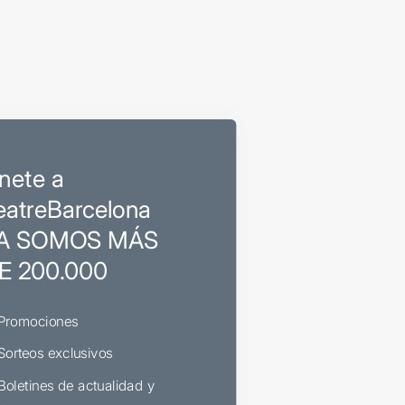
nete a
eatreBarcelona
A SOMOS MÁS
E 200.000
Promociones
Sorteos exclusivos
Boletines de actualidad y