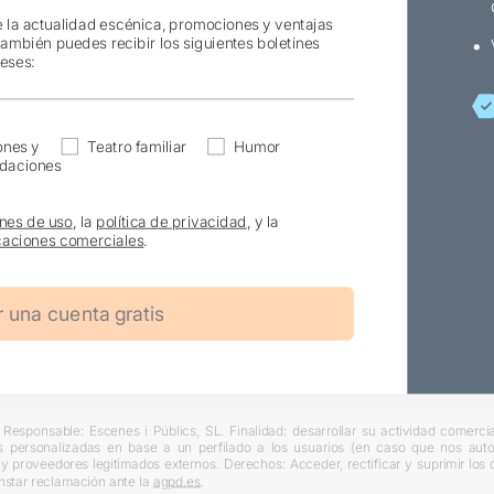
e la actualidad escénica, promociones y ventajas
también puedes recibir los siguientes boletines
reses:
ones y
Teatro familiar
Humor
daciones
nes de uso
, la
política de privacidad
, y la
aciones comerciales
.
Responsable: Escenes i Públics, SL. Finalidad: desarrollar su actividad comercial
s personalizadas en base a un perfilado a los usuarios (en caso que nos autori
L y proveedores legitimados externos. Derechos: Acceder, rectificar y suprimir lo
nstar reclamación ante la
agpd.es
.