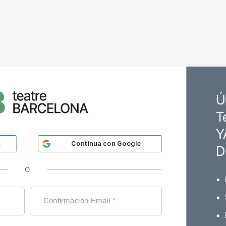
Ú
T
Y
Continua con
Google
k
D
O