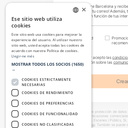
¡Únete a Teatre Barcelona y recib
×
exclusivas en tu correo! Además, 
específicos en función de tus inte
Ese sitio web utiliza
CATALAN
cookies
SPANISH
Este sitio web usa cookies para mejorar la
Actualidad
Promoci
experiencia del usuario. Al utilizar nuestro
recomen
sitio web, usted acepta todas las cookies de
acuerdo con nuestra Política de cookies.
Llegir-ne més
He leído y acepto las
condicio
información sobre las
comunic
MOSTRAR TODOS LOS SOCIOS
(1650)
→
COOKIES ESTRICTAMENTE
NECESARIAS
COOKIES DE RENDIMIENTO
COOKIES DE PREFERENCIAS
Información básica sobre protección de datos: 
COOKIES DE FUNCIONALIDAD
usuarios y remitir comunicaciones comerciale
interesado. Destinatarios: Escenes i Públics, S
COOKIES NO CLASIFICADAS
en la
información adicional
. También se puede i