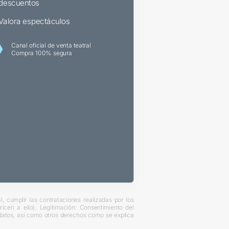
descuentos
Valora espectáculos
Canal oficial de venta teatral
Compra 100% segura
, cumplir las contrataciones realizadas por los
cen a ello). Legitimación: Consentimiento del
s datos, así como otros derechos como se explica