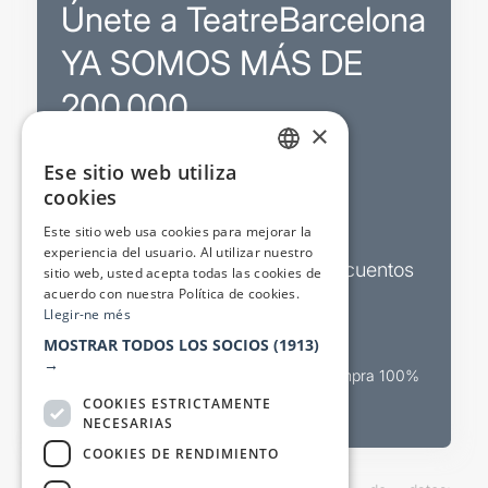
Únete a TeatreBarcelona
YA SOMOS MÁS DE
200.000
×
Ese sitio web utiliza
Promociones
CATALAN
cookies
SPANISH
Sorteos exclusivos
Este sitio web usa cookies para mejorar la
experiencia del usuario. Al utilizar nuestro
Boletines de actualidad y descuentos
sitio web, usted acepta todas las cookies de
acuerdo con nuestra Política de cookies.
Valora espectáculos
Llegir-ne més
MOSTRAR TODOS LOS SOCIOS
(1913)
→
Canal oficial de venta teatral Compra 100%
segura
COOKIES ESTRICTAMENTE
NECESARIAS
COOKIES DE RENDIMIENTO