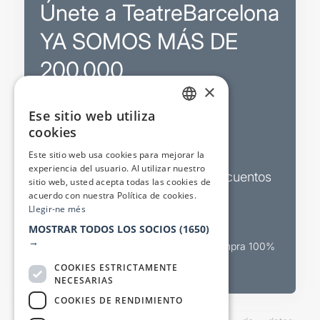
Únete a TeatreBarcelona
YA SOMOS MÁS DE
200.000
×
Ese sitio web utiliza
Promociones
CATALAN
cookies
SPANISH
Sorteos exclusivos
Este sitio web usa cookies para mejorar la
experiencia del usuario. Al utilizar nuestro
Boletines de actualidad y descuentos
sitio web, usted acepta todas las cookies de
acuerdo con nuestra Política de cookies.
Valora espectáculos
Llegir-ne més
MOSTRAR TODOS LOS SOCIOS
(1650)
→
Canal oficial de venta teatral Compra 100%
segura
COOKIES ESTRICTAMENTE
NECESARIAS
COOKIES DE RENDIMIENTO