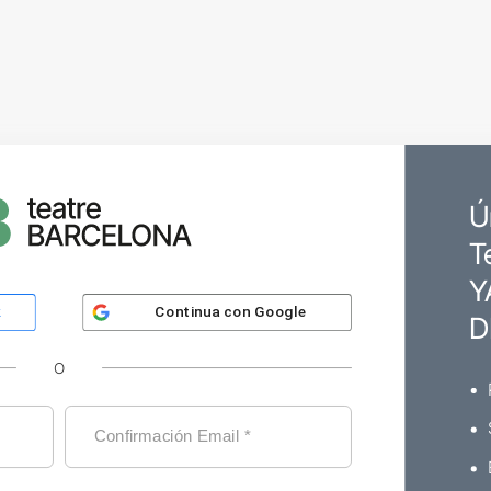
Ú
T
Y
Continua con
Google
k
D
O