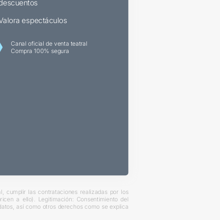
descuentos
Valora espectáculos
Canal oficial de venta teatral
Compra 100% segura
, cumplir las contrataciones realizadas por los
cen a ello). Legitimación: Consentimiento del
s datos, así como otros derechos como se explica