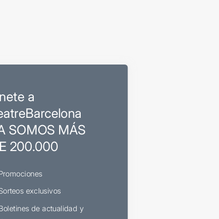
nete a
eatreBarcelona
A SOMOS MÁS
E 200.000
Promociones
Sorteos exclusivos
Boletines de actualidad y