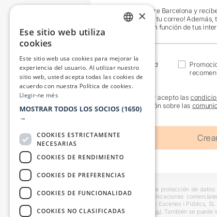
¡Únete a Teatre Barcelona y recib
×
exclusivas en tu correo! Además, 
específicos en función de tus inte
Ese sitio web utiliza
CATALAN
cookies
SPANISH
Este sitio web usa cookies para mejorar la
Actualidad
Promoci
experiencia del usuario. Al utilizar nuestro
recomen
sitio web, usted acepta todas las cookies de
acuerdo con nuestra Política de cookies.
Llegir-ne més
He leído y acepto las
condicio
información sobre las
comunic
MOSTRAR TODOS LOS SOCIOS
(1650)
→
COOKIES ESTRICTAMENTE
NECESARIAS
COOKIES DE RENDIMIENTO
COOKIES DE PREFERENCIAS
Información básica sobre protección de datos: 
COOKIES DE FUNCIONALIDAD
usuarios y remitir comunicaciones comerciale
interesado. Destinatarios: Escenes i Públics, S
COOKIES NO CLASIFICADAS
en la
información adicional
. También se puede i