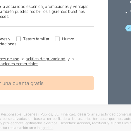
e la actualidad escénica, promociones y ventajas
también puedes recibir los siguientes boletines
reses:
ones y
Teatro familiar
Humor
daciones
nes de uso
, la
política de privacidad
, y la
aciones comerciales
.
Responsable: Escenes i Públics, SL. Finalidad: desarrollar su actividad comercial
s personalizadas en base a un perfilado a los usuarios (en caso que nos autori
L y proveedores legitimados externos. Derechos: Acceder, rectificar y suprimir lo
nstar reclamación ante la
agpd.es
.