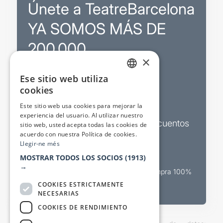
Únete a TeatreBarcelona
YA SOMOS MÁS DE
200.000
×
Ese sitio web utiliza
Promociones
CATALAN
cookies
SPANISH
Sorteos exclusivos
Este sitio web usa cookies para mejorar la
experiencia del usuario. Al utilizar nuestro
Boletines de actualidad y descuentos
sitio web, usted acepta todas las cookies de
acuerdo con nuestra Política de cookies.
Valora espectáculos
Llegir-ne més
MOSTRAR TODOS LOS SOCIOS
(1913)
→
Canal oficial de venta teatral Compra 100%
segura
COOKIES ESTRICTAMENTE
NECESARIAS
COOKIES DE RENDIMIENTO