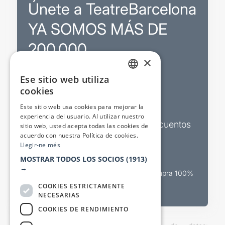
Únete a TeatreBarcelona
YA SOMOS MÁS DE
200.000
×
Ese sitio web utiliza
Promociones
CATALAN
cookies
SPANISH
Sorteos exclusivos
Este sitio web usa cookies para mejorar la
experiencia del usuario. Al utilizar nuestro
Boletines de actualidad y descuentos
sitio web, usted acepta todas las cookies de
acuerdo con nuestra Política de cookies.
Valora espectáculos
Llegir-ne més
MOSTRAR TODOS LOS SOCIOS
(1913)
→
Canal oficial de venta teatral Compra 100%
segura
COOKIES ESTRICTAMENTE
NECESARIAS
COOKIES DE RENDIMIENTO