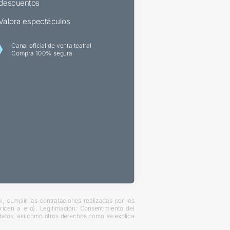
descuentos
Valora espectáculos
Canal oficial de venta teatral
Compra 100% segura
, cumplir las contrataciones realizadas por los
cen a ello). Legitimación: Consentimiento del
s datos, así como otros derechos como se explica