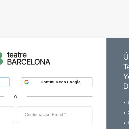
Ú
T
Y
Continua con
Google
k
D
O