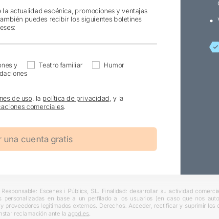
e la actualidad escénica, promociones y ventajas
también puedes recibir los siguientes boletines
reses:
ones y
Teatro familiar
Humor
daciones
nes de uso
, la
política de privacidad
, y la
aciones comerciales
.
Responsable: Escenes i Públics, SL. Finalidad: desarrollar su actividad comercial
s personalizadas en base a un perfilado a los usuarios (en caso que nos autori
L y proveedores legitimados externos. Derechos: Acceder, rectificar y suprimir lo
nstar reclamación ante la
agpd.es
.