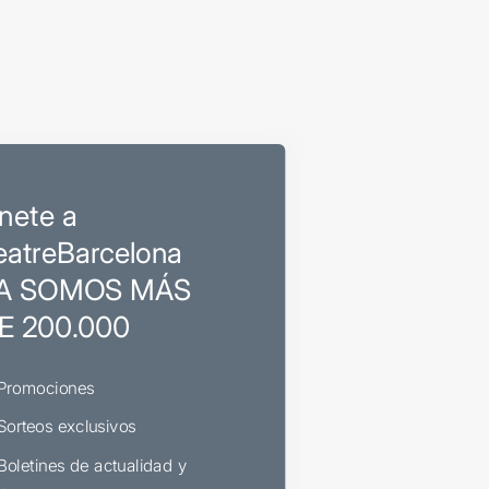
nete a
eatreBarcelona
A SOMOS MÁS
E 200.000
Promociones
Sorteos exclusivos
Boletines de actualidad y