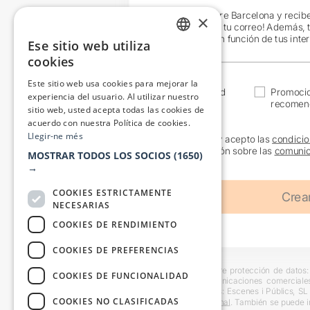
¡Únete a Teatre Barcelona y recib
×
exclusivas en tu correo! Además, 
específicos en función de tus inte
Ese sitio web utiliza
CATALAN
cookies
SPANISH
Este sitio web usa cookies para mejorar la
Actualidad
Promoci
experiencia del usuario. Al utilizar nuestro
recomen
sitio web, usted acepta todas las cookies de
acuerdo con nuestra Política de cookies.
Llegir-ne més
He leído y acepto las
condicio
información sobre las
comunic
MOSTRAR TODOS LOS SOCIOS
(1650)
→
COOKIES ESTRICTAMENTE
NECESARIAS
COOKIES DE RENDIMIENTO
COOKIES DE PREFERENCIAS
Información básica sobre protección de datos: 
COOKIES DE FUNCIONALIDAD
usuarios y remitir comunicaciones comerciale
interesado. Destinatarios: Escenes i Públics, S
COOKIES NO CLASIFICADAS
en la
información adicional
. También se puede i