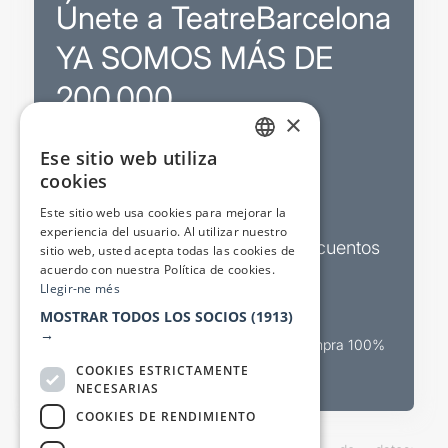
Únete a TeatreBarcelona
YA SOMOS MÁS DE
200.000
×
Ese sitio web utiliza
Promociones
CATALAN
cookies
SPANISH
Sorteos exclusivos
Este sitio web usa cookies para mejorar la
experiencia del usuario. Al utilizar nuestro
Boletines de actualidad y descuentos
sitio web, usted acepta todas las cookies de
acuerdo con nuestra Política de cookies.
Valora espectáculos
Llegir-ne més
MOSTRAR TODOS LOS SOCIOS
(1913)
→
Canal oficial de venta teatral Compra 100%
segura
COOKIES ESTRICTAMENTE
NECESARIAS
COOKIES DE RENDIMIENTO