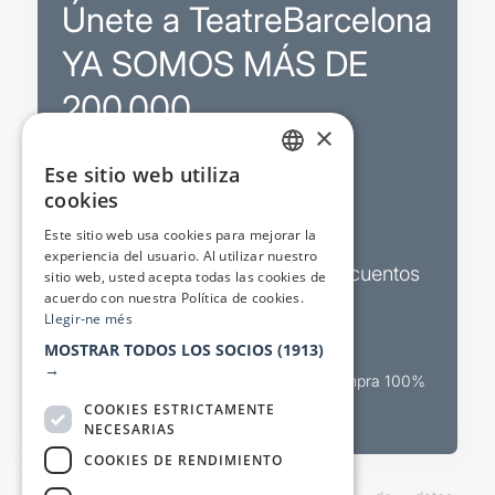
Únete a TeatreBarcelona
YA SOMOS MÁS DE
200.000
×
Ese sitio web utiliza
Promociones
CATALAN
cookies
SPANISH
Sorteos exclusivos
Este sitio web usa cookies para mejorar la
experiencia del usuario. Al utilizar nuestro
Boletines de actualidad y descuentos
sitio web, usted acepta todas las cookies de
acuerdo con nuestra Política de cookies.
Valora espectáculos
Llegir-ne més
MOSTRAR TODOS LOS SOCIOS
(1913)
→
Canal oficial de venta teatral Compra 100%
segura
COOKIES ESTRICTAMENTE
NECESARIAS
COOKIES DE RENDIMIENTO