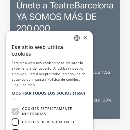
Únete a TeatreBarcelona
YA SOMOS MÁS DE
200.000
×
Ese sitio web utiliza
Promociones
CATALAN
cookies
SPANISH
Sorteos exclusivos
Este sitio web usa cookies para mejorar la
experiencia del usuario. Al utilizar nuestro
Boletines de actualidad y descuentos
sitio web, usted acepta todas las cookies de
acuerdo con nuestra Política de cookies.
Valora espectáculos
Llegir-ne més
MOSTRAR TODOS LOS SOCIOS
(1650)
→
Canal oficial de venta teatral Compra 100%
segura
COOKIES ESTRICTAMENTE
NECESARIAS
COOKIES DE RENDIMIENTO