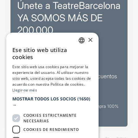
Únete a TeatreBarcelona
YA SOMOS MÁS DE
200.000
×
Ese sitio web utiliza
Promociones
CATALAN
cookies
SPANISH
Sorteos exclusivos
Este sitio web usa cookies para mejorar la
experiencia del usuario. Al utilizar nuestro
Boletines de actualidad y descuentos
sitio web, usted acepta todas las cookies de
acuerdo con nuestra Política de cookies.
Valora espectáculos
Llegir-ne més
MOSTRAR TODOS LOS SOCIOS
(1650)
→
Canal oficial de venta teatral Compra 100%
segura
COOKIES ESTRICTAMENTE
NECESARIAS
COOKIES DE RENDIMIENTO