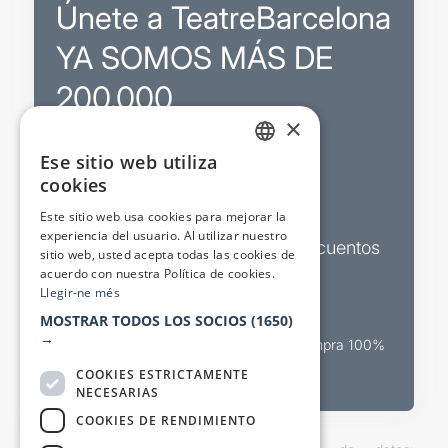
Únete a TeatreBarcelona
YA SOMOS MÁS DE
200.000
×
Ese sitio web utiliza
Promociones
CATALAN
cookies
SPANISH
Sorteos exclusivos
Este sitio web usa cookies para mejorar la
experiencia del usuario. Al utilizar nuestro
Boletines de actualidad y descuentos
sitio web, usted acepta todas las cookies de
acuerdo con nuestra Política de cookies.
Valora espectáculos
Llegir-ne més
MOSTRAR TODOS LOS SOCIOS
(1650)
→
Canal oficial de venta teatral Compra 100%
segura
COOKIES ESTRICTAMENTE
NECESARIAS
COOKIES DE RENDIMIENTO