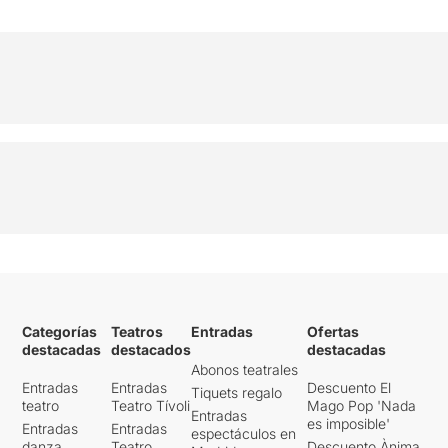
Categorías
Teatros
Entradas
Ofertas
destacadas
destacados
destacadas
Abonos teatrales
Entradas
Entradas
Descuento El
Tiquets regalo
teatro
Teatro Tívoli
Mago Pop 'Nada
Entradas
es imposible'
Entradas
Entradas
espectáculos en
danza
Teatro
Descuento Ànima