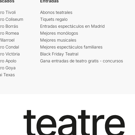
tacados
Entradas
ro Tívoli
Abonos teatrales
tro Coliseum
Tiquets regalo
ro Borrás
Entradas espectáculos en Madrid
tro Romea
Mejores monólogos
llarroel
Mejores musicales
tro Condal
Mejores espectáculos familiares
ro Victòria
Black Friday Teatral
ro Apolo
Gana entradas de teatro gratis - concursos
tro Goya
ai Texas