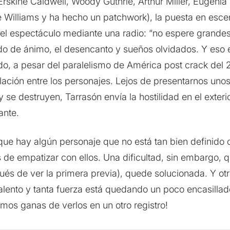
rskine Caldwell, Woody Guthrie, Arthur Miller, Eugenia 
 Williams y ha hecho un patchwork), la puesta en esce
o del espectáculo mediante una radio: “no espere grandes
do de ánimo, el desencanto y sueños olvidados. Y eso 
odo, a pesar del paralelismo de América post crack del 
lación entre los personajes. Lejos de presentarnos unos
 y se destruyen, Tarrasón envía la hostilidad en el exteri
ante.
 que hay algún personaje que no está tan bien definid
s de empatizar con ellos. Una dificultad, sin embargo,
ués de ver la primera previa), quede solucionada. Y otr
alento y tanta fuerza está quedando un poco encasillad
emos ganas de verlos en un otro registro!