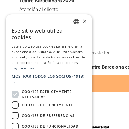
Teatro Barcelona ©2026
Atención al cliente
Aviso legal
×
Política de privacidad
Ese sitio web utiliza
CATALAN
Política de Cookies
cookies
SPANISH
Condiciones de uso
Este sitio web usa cookies para mejorar la
experiencia del usuario. Al utilizar nuestro
Comunicaciones comerciales y Newsletter
sitio web, usted acepta todas las cookies de
Anuncia’t
acuerdo con nuestra Política de cookies.
Quiero recibir la newsletter de Teatre Barcelona
Llegir-ne més
MOSTRAR TODOS LOS SOCIOS
(1913)
→
COOKIES ESTRICTAMENTE
NECESARIAS
COOKIES DE RENDIMIENTO
COOKIES DE PREFERENCIAS
Con el apoyo de
COOKIES DE FUNCIONALIDAD